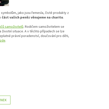
m symbolům, jako jsou řemesla, čisté produkty z
to
část vašich peněz věnujeme na charitu
.
čů samoživitelů
. Rodičem samoživitelem se
životní situace. A v těchto případech se lze
ezplatné právní poradenství, doučování pro děti,
zde
.
ÁNEK