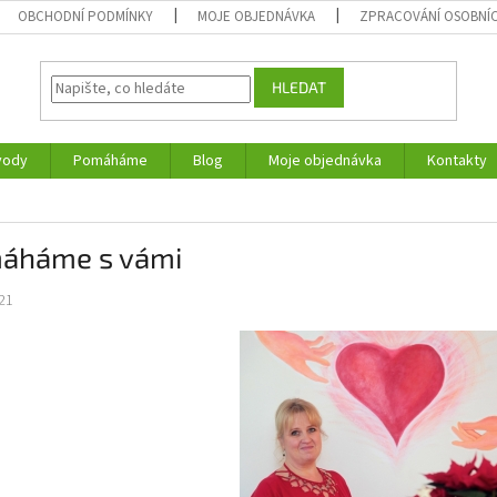
OBCHODNÍ PODMÍNKY
MOJE OBJEDNÁVKA
ZPRACOVÁNÍ OSOBNÍ
HLEDAT
vody
Pomáháme
Blog
Moje objednávka
Kontakty
áháme s vámi
21