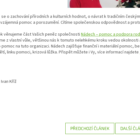
se o zachování přírodních a kulturních hodnot, o návrat k tradičním český
, vzájemná pomoc a porozumění. Cítíme společenskou odpovědnost a pro
ok věnujeme část Vašich peněz společnosti
Nádech – pomoc a podpora rodi
e z vlastní vůle, většinou nás k tomuto nelehkému kroku vedou okolnosti a 
o pomoc na tuto organizaci. Nádech zajišťuje finanční i materiální pomoc, b
dětí, linku pomoci, krizová lůžka. Přispět můžete i Vy, více informací najdete
Ivan Kříž
PŘEDCHOZÍ ČLÁNEK
DALŠÍ ČL