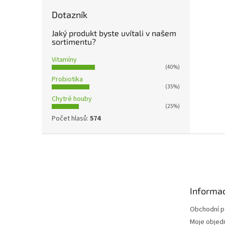
Dotazník
Jaký produkt byste uvítali v našem
sortimentu?
Vitamíny
(40%)
Probiotika
(35%)
Chytré houby
(25%)
Počet hlasů:
574
Z
á
p
a
t
Informac
í
Obchodní 
Moje objed