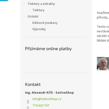
n
Tinktury a extrakty
e
Tinktury
l
Snažíme 
Ostatní
přírody
Dárkové poukazy
Tento r
Výprodej
nestávám
obrátit 
hlídání 
Přijímáme online platby
Kontakt
Ing. Alexandr Kříž - SativaShop
info
@
SativaShop.cz
774 620 747