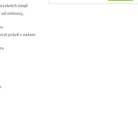
 osobních údajů
 od smlouvy,
pu
ovat právě v našem
ru
m