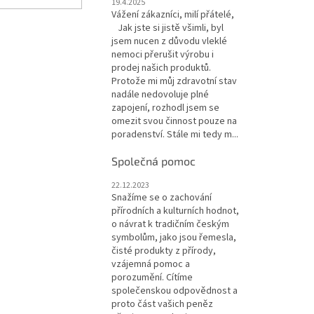
19.4.2025
Vážení zákazníci, milí přátelé,
Jak jste si jistě všimli, byl
jsem nucen z důvodu vleklé
nemoci přerušit výrobu i
prodej našich produktů.
Protože mi můj zdravotní stav
nadále nedovoluje plné
zapojení, rozhodl jsem se
omezit svou činnost pouze na
poradenství. Stále mi tedy m...
Společná pomoc
22.12.2023
Snažíme se o zachování
přírodních a kulturních hodnot,
o návrat k tradičním českým
symbolům, jako jsou řemesla,
čisté produkty z přírody,
vzájemná pomoc a
porozumění. Cítíme
společenskou odpovědnost a
proto část vašich peněz