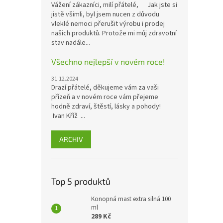
Vážení zákazníci, milí přátelé, Jak jste si
jistě všimli, byl jsem nucen z důvodu
vleklé nemoci přerušit výrobu i prodej
našich produktů. Protože mi můj zdravotní
stav nadále...
Všechno nejlepší v novém roce!
31.12.2024
Drazí přátelé, děkujeme vám za vaši
přízeň a v novém roce vám přejeme
hodně zdraví, štěstí, lásky a pohody!
Ivan Kříž ...
ARCHIV
Top 5 produktů
Konopná mast extra silná 100
ml
289 Kč