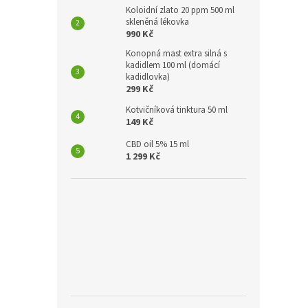
Koloidní zlato 20 ppm 500 ml
skleněná lékovka
990 Kč
Konopná mast extra silná s
kadidlem 100 ml (domácí
kadidlovka)
299 Kč
Kotvičníková tinktura 50 ml
149 Kč
CBD oil 5% 15 ml
1 299 Kč