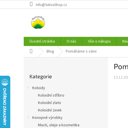
Přejít
info@SativaShop.cz
na
obsah
Úvodní stránka
O nás
Vše o nákupu
Ná
Domů
Blog
Pomáháme s vámi
P
Pom
o
Přeskočit
s
Kategorie
kategorie
13.12.20
t
r
Koloidy
a
Koloidní stříbro
n
Koloidní zlato
n
í
Koloidní zinek
p
Konopné výrobky
a
Masti, oleje a kosmetika