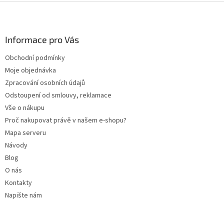
l
Z
á
á
d
p
a
a
Informace pro Vás
c
t
í
Obchodní podmínky
í
p
Moje objednávka
r
v
Zpracování osobních údajů
k
Odstoupení od smlouvy, reklamace
y
Vše o nákupu
v
ý
Proč nakupovat právě v našem e-shopu?
p
Mapa serveru
i
Návody
s
u
Blog
O nás
Kontakty
Napište nám