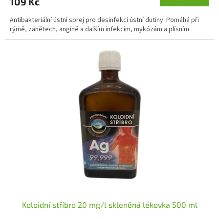
109 Kč
je
5,0
Antibakteriální ústní sprej pro desinfekci ústní dutiny. Pomáhá při
z
rýmě, zánětech, angíně a dalším infekcím, mykózám a plísním.
5
hvězdiček.
Koloidní stříbro 20 mg/l skleněná lékovka 500 ml