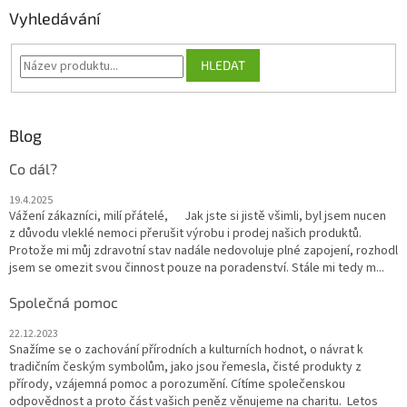
Vyhledávání
HLEDAT
Blog
Co dál?
19.4.2025
Vážení zákazníci, milí přátelé, Jak jste si jistě všimli, byl jsem nucen
z důvodu vleklé nemoci přerušit výrobu i prodej našich produktů.
Protože mi můj zdravotní stav nadále nedovoluje plné zapojení, rozhodl
jsem se omezit svou činnost pouze na poradenství. Stále mi tedy m...
Společná pomoc
22.12.2023
Snažíme se o zachování přírodních a kulturních hodnot, o návrat k
tradičním českým symbolům, jako jsou řemesla, čisté produkty z
přírody, vzájemná pomoc a porozumění. Cítíme společenskou
odpovědnost a proto část vašich peněz věnujeme na charitu. Letos