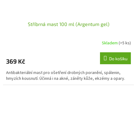
Stříbrná mast 100 ml (Argentum gel)
Skladem
(>5 ks)
Průměrné
hodnocení
produktu
Do košíku
369 Kč
je
5,0
Antibakteriální mast pro ošetření drobných poranění, spálenin,
z
hmyzích kousnutí. Účinná i na akné, záněty kůže, ekzémy a opary.
5
hvězdiček.