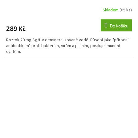
Skladem
(>5 ks)
Průměrné
hodnocení
produktu
Do košíku
289 Kč
je
4,4
Roztok 20 mg Ag/L v demineralizované vodě. Působí jako "přírodní
z
antibiotikum" proti bakteriím, virům a plísním, posiluje imunitní
5
systém.
hvězdiček.