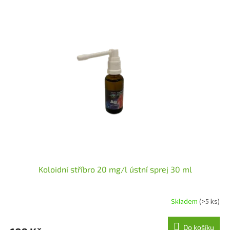
Koloidní stříbro 20 mg/l ústní sprej 30 ml
Skladem
(>5 ks)
Průměrné
hodnocení
produktu
Do košíku