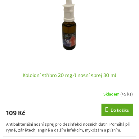
s
k
p
t
r
ů
o
d
u
k
t
ů
Koloidní stříbro 20 mg/l nosní sprej 30 ml
Skladem
(>5 ks)
Průměrné
hodnocení
produktu
Do košíku
109 Kč
je
5,0
Antibakteriální nosní sprej pro desinfekci nosních dutin. Pomáhá při
z
rýmě, zánětech, angíně a dalším infekcím, mykózám a plísním.
5
hvězdiček.