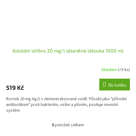
Koloidní stříbro 20 mg/l skleněná lékovka 1000 ml
Skladem
(>5 ks)
Průměrné
hodnocení
produktu
Do košíku
519 Kč
je
5,0
Roztok 20 mg Ag/L v demineralizované vodě. Působí jako "přírodní
z
antibiotikum" proti bakteriím, virům a plísním, posiluje imunitní
5
systém.
hvězdiček.
5
položek celkem
O
v