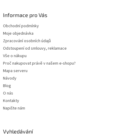
á
p
a
Informace pro Vás
t
Obchodní podmínky
í
Moje objednávka
Zpracování osobních údajů
Odstoupení od smlouvy, reklamace
Vše o nákupu
Proč nakupovat právě v našem e-shopu?
Mapa serveru
Návody
Blog
O nás
Kontakty
Napište nám
Vyhledávání