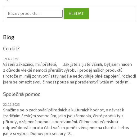
HLEDAT
Blog
Co dál?
19.4.2025
Vážení zákazníci, milí přátelé, Jak jste si jistě všimli, byl jsem nucen
z důvodu vleklé nemoci přerušit výrobu i prodej našich produktů.
Protože mi můj zdravotní stav nadále nedovoluje plné zapojení, rozhodl
jsem se omezit svou činnost pouze na poradenství. Stále mi tedy m...
Společná pomoc
22.12.2023
Snažíme se o zachování přírodních a kulturních hodnot, o návrat k
tradičním českým symbolům, jako jsou řemesla, čisté produkty z
přírody, vzájemná pomoc a porozumění. Cítíme společenskou
odpovědnost a proto část vašich peněz věnujeme na charitu. Letos
jsme si vybrali Domov pro seniory "S...