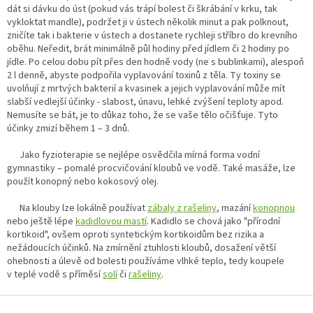
dát si dávku do úst (pokud vás trápí bolest či škrábání v krku, tak
vykloktat mandle), podržet ji v ústech několik minut a pak polknout,
zničíte tak i bakterie v ústech a dostanete rychleji stříbro do krevního
oběhu. Neředit, brát minimálně půl hodiny před jídlem či 2 hodiny po
jídle. Po celou dobu pít přes den hodně vody (ne s bublinkami), alespoň
2 l denně, abyste podpořila vyplavování toxinů z těla. Ty toxiny se
uvolňují z mrtvých bakterií a kvasinek a jejich vyplavování může mít
slabší vedlejší účinky - slabost, únavu, lehké zvýšení teploty apod.
Nemusíte se bát, je to důkaz toho, že se vaše tělo očišťuje. Tyto
účinky zmizí během 1 – 3 dnů.
Jako fyzioterapie se nejlépe osvědčila mírná forma vodní
gymnastiky – pomalé procvičování kloubů ve vodě. Také masáže, lze
použít konopný nebo kokosový olej.
Na klouby lze lokálně používat
zábaly z rašeliny
, mazání
konopnou
nebo ještě lépe
kadidlovou mastí
. Kadidlo se chová jako "přírodní
kortikoid", ovšem oproti syntetickým kortikoidům bez rizika a
nežádoucích účinků. Na zmírnění ztuhlosti kloubů, dosažení větší
ohebnosti a úlevě od bolesti používáme vlhké teplo, tedy koupele
v teplé vodě s příměsí
solí
či
rašeliny
.
Z