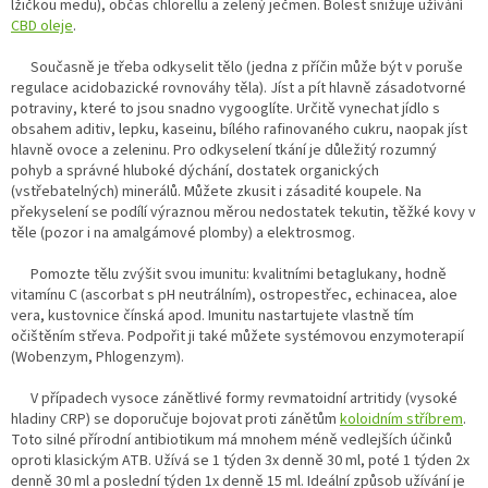
lžičkou medu), občas chlorellu a zelený ječmen. Bolest snižuje užívání
CBD oleje
.
Současně je třeba odkyselit tělo (jedna z příčin může být v poruše
regulace acidobazické rovnováhy těla). Jíst a pít hlavně zásadotvorné
potraviny, které to jsou snadno vygooglíte. Určitě vynechat jídlo s
obsahem aditiv, lepku, kaseinu, bílého rafinovaného cukru, naopak jíst
hlavně ovoce a zeleninu. Pro odkyselení tkání je důležitý rozumný
pohyb a správné hluboké dýchání, dostatek organických
(vstřebatelných) minerálů. Můžete zkusit i zásadité koupele. Na
překyselení se podílí výraznou měrou nedostatek tekutin, těžké kovy v
těle (pozor i na amalgámové plomby) a elektrosmog.
Pomozte tělu zvýšit svou imunitu: kvalitními betaglukany, hodně
vitamínu C (ascorbat s pH neutrálním), ostropestřec, echinacea, aloe
vera, kustovnice čínská apod. Imunitu nastartujete vlastně tím
očištěním střeva. Podpořit ji také můžete systémovou enzymoterapií
(Wobenzym, Phlogenzym).
V případech vysoce zánětlivé formy revmatoidní artritidy (vysoké
hladiny CRP) se doporučuje bojovat proti zánětům
koloidním stříbrem
.
Toto silné přírodní antibiotikum má mnohem méně vedlejších účinků
oproti klasickým ATB. Užívá se 1 týden 3x denně 30 ml, poté 1 týden 2x
denně 30 ml a poslední týden 1x denně 15 ml. Ideální způsob užívání je