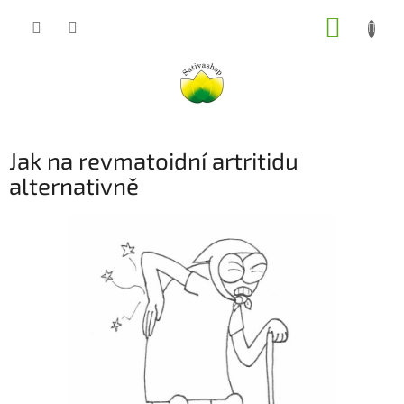
Přejít
NÁKUP
na
obsah
KOŠÍK
Jak na revmatoidní artritidu
alternativně