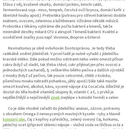
šťáva z něj, kvašené okurky, domácí pickles, kimchi salát,
fermentovaná soja - miso, tempeh, čerstvá ovčí brynza, domácí kefír z
tibetské houby apod.). Prebiotika (potravu pro střevní bakterie) dodáte
inulinem, ovocem, zeleninou a luštěninami. Užíváme několik měsíců.
Probiotika z lékárny vybíráme dle počtu bakterií a kmenů, takže
minimálně desítky miliard CFU a alespoň 7 kmenů bakterií. Kvalitní a
osvědčené značky jsou např. Vivomixx, Biopron a Enterol.
Revmatismus je silně ovlivňován životosprávou. Je tedy třeba
radikálně změnit jídelníček. V první řadě je nutné vyřadit z jídelníčku
kravské mléko. Dále pokud možno odstranit nebo velmi omezit přísun
cukru (když už sladit, tak třeba stévií, cukr přijímat jen přes ovoce) a
jednoduchých sacharidů, tj. veškerého bílého pečiva a dalších výrobků
z mouky (když už pečivo, tak pouze celozrnné, chléb z kvásku,
pšeničnou mouku nahradit pohankou, jáhly apod.) Dále také musíte
omezit kouření, alkohol, kávu, sycené nápoje á la CocaCola. Důležité je
dostat do těla hodně vitamínů skupiny B, vitamín C a E, z prvků je
nejdůležitější a nejúčinnější
zinek
(nejlépe v koloidní formě) a selen.
Co je dále vhodné zařadit do jídelníčku: ananas, zázvor, potraviny
s obsahem Omega-3 nenasycených mastných kyselin - ryby a hlavně
konopný olej
, čaj z kopřivy a přesličky, zelený ovesný čaj, kurkumu,
jablečný ocet (připravit sklenici nápoje – vlažná voda se lžičkou octa a