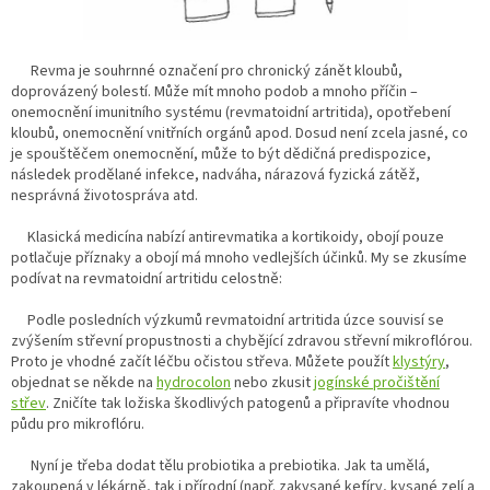
Revma je souhrnné označení pro chronický zánět kloubů,
doprovázený bolestí. Může mít mnoho podob a mnoho příčin –
onemocnění imunitního systému (revmatoidní artritida), opotřebení
kloubů, onemocnění vnitřních orgánů apod. Dosud není zcela jasné, co
je spouštěčem onemocnění, může to být dědičná predispozice,
následek prodělané infekce, nadváha, nárazová fyzická zátěž,
nesprávná životospráva atd.
Klasická medicína nabízí antirevmatika a kortikoidy, obojí pouze
potlačuje příznaky a obojí má mnoho vedlejších účinků. My se zkusíme
podívat na revmatoidní artritidu celostně:
Podle posledních výzkumů revmatoidní artritida úzce souvisí se
zvýšením střevní propustnosti a chybějící zdravou střevní mikroflórou.
Proto je vhodné začít léčbu očistou střeva. Můžete použít
klystýry
,
objednat se někde na
hydrocolon
nebo zkusit
jogínské pročištění
střev
. Zničíte tak ložiska škodlivých patogenů a připravíte vhodnou
půdu pro mikroflóru.
Nyní je třeba dodat tělu probiotika a prebiotika. Jak ta umělá,
zakoupená v lékárně, tak i přírodní (např. zakysané kefíry, kysané zelí a