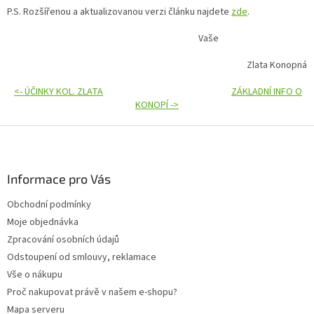
P.S. Rozšířenou a aktualizovanou verzi článku najdete
zde
.
Vaše
Zlata Konopná
<- ÚČINKY KOL. ZLATA
ZÁKLADNÍ INFO O
KONOPÍ ->
Z
á
p
a
Informace pro Vás
t
Obchodní podmínky
í
Moje objednávka
Zpracování osobních údajů
Odstoupení od smlouvy, reklamace
Vše o nákupu
Proč nakupovat právě v našem e-shopu?
Mapa serveru