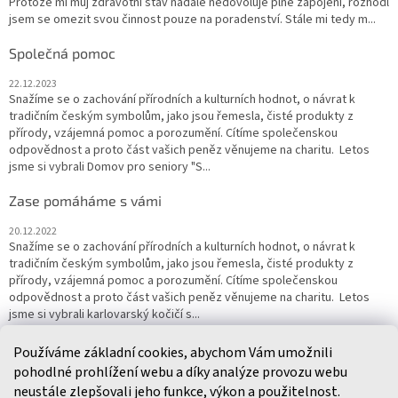
Protože mi můj zdravotní stav nadále nedovoluje plné zapojení, rozhodl
jsem se omezit svou činnost pouze na poradenství. Stále mi tedy m...
Společná pomoc
22.12.2023
Snažíme se o zachování přírodních a kulturních hodnot, o návrat k
tradičním českým symbolům, jako jsou řemesla, čisté produkty z
přírody, vzájemná pomoc a porozumění. Cítíme společenskou
odpovědnost a proto část vašich peněz věnujeme na charitu. Letos
jsme si vybrali Domov pro seniory "S...
Zase pomáháme s vámi
20.12.2022
Snažíme se o zachování přírodních a kulturních hodnot, o návrat k
tradičním českým symbolům, jako jsou řemesla, čisté produkty z
přírody, vzájemná pomoc a porozumění. Cítíme společenskou
odpovědnost a proto část vašich peněz věnujeme na charitu. Letos
jsme si vybrali karlovarský kočičí s...
Používáme základní cookies, abychom Vám umožnili
ARCHIV
pohodlné prohlížení webu a díky analýze provozu webu
neustále zlepšovali jeho funkce, výkon a použitelnost.