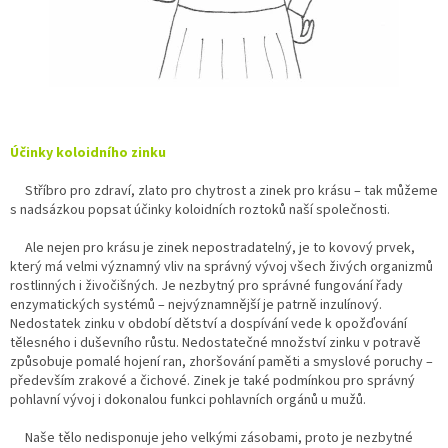
Účinky koloidního zinku
Stříbro pro zdraví, zlato pro chytrost a zinek pro krásu – tak můžeme
s nadsázkou popsat účinky koloidních roztoků naší společnosti.
Ale nejen pro krásu je zinek nepostradatelný, je to kovový prvek,
který má velmi významný vliv na správný vývoj všech živých organizmů
rostlinných i živočišných. Je nezbytný pro správné fungování řady
enzymatických systémů – nejvýznamnější je patrně inzulínový.
Nedostatek zinku v období dětství a dospívání vede k opožďování
tělesného i duševního růstu. Nedostatečné množství zinku v potravě
způsobuje pomalé hojení ran, zhoršování paměti a smyslové poruchy –
především zrakové a čichové. Zinek je také podmínkou pro správný
pohlavní vývoj i dokonalou funkci pohlavních orgánů u mužů.
Naše tělo nedisponuje jeho velkými zásobami, proto je nezbytné