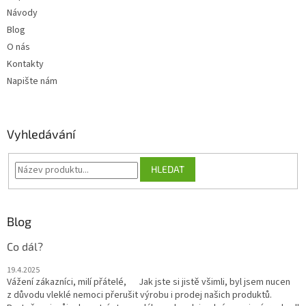
Návody
Blog
O nás
Kontakty
Napište nám
Vyhledávání
HLEDAT
Blog
Co dál?
19.4.2025
Vážení zákazníci, milí přátelé, Jak jste si jistě všimli, byl jsem nucen
z důvodu vleklé nemoci přerušit výrobu i prodej našich produktů.