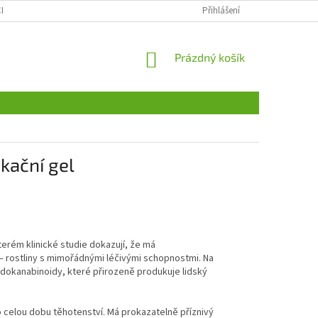
CH ÚDAJŮ
ODSTOUPENÍ OD SMLOUVY, REKLAMACE
Přihlášení
VŠE O NÁKUPU
NÁKUPNÍ
Prázdný košík
KOŠÍK
kační gel
terém klinické studie dokazují, že má
í – rostliny s mimořádnými léčivými schopnostmi. Na
ndokanabinoidy, které přirozeně produkuje lidský
o celou dobu těhotenství. Má prokazatelně příznivý