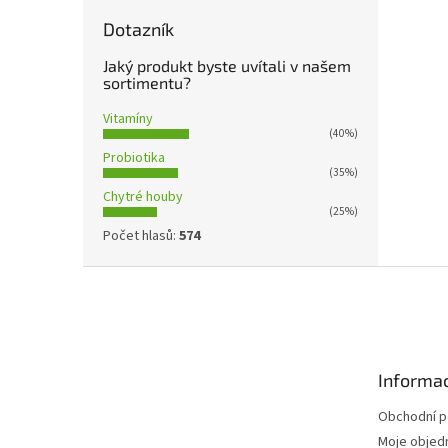
Dotazník
Jaký produkt byste uvítali v našem
sortimentu?
Vitamíny
(40%)
Probiotika
(35%)
Chytré houby
(25%)
Počet hlasů:
574
Z
á
p
a
t
Informac
í
Obchodní 
Moje objed