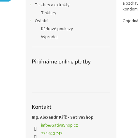
n
a ozdrav
Tinktury a extrakty
e
kondome
Tinktury
l
Objedná
Ostatní
Dárkové poukazy
Výprodej
Přijímáme online platby
Kontakt
Ing. Alexandr Kříž - SativaShop
info
@
SativaShop.cz
774 620 747