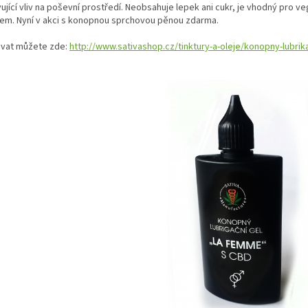
ující vliv na poševní prostředí. Neobsahuje lepek ani cukr, je vhodný pro v
m. Nyní v akci s konopnou sprchovou pěnou zdarma.
vat můžete zde:
http://www.sativashop.cz/tinktury-a-oleje/konopny-lubrik