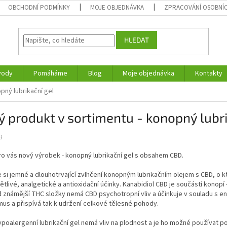
OBCHODNÍ PODMÍNKY
MOJE OBJEDNÁVKA
ZPRACOVÁNÍ OSOBNÍ
HLEDAT
vody
Pomáháme
Blog
Moje objednávka
Kontakty
pný lubrikační gel
 produkt v sortimentu - konopný lubri
8
o vás nový výrobek - konopný lubrikační gel s obsahem CBD.
 si jemné a dlouhotrvající zvlhčení konopným lubrikačním olejem s CBD, o k
ětlivé, analgetické a antioxidační účinky. Kanabidiol CBD je součástí konop
d známější THC složky nemá CBD psychotropní vliv a účinkuje v souladu s e
us a přispívá tak k udržení celkové tělesné pohody.
poalergenní lubrikační gel nemá vliv na plodnost a je ho možné používat p