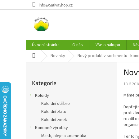
Přejít
info@SativaShop.cz
na
obsah
Úvodní stránka
O nás
Vše o nákupu
Ná
Domů
Novinky
Nový produkt v sortimentu - kono
P
Nový
o
Přeskočit
s
Kategorie
kategorie
18.6.201
t
r
Máme pr
Koloidy
a
Koloidní stříbro
n
Dopřejte
Koloidní zlato
n
protizán
rozdíl o
í
Koloidní zinek
organism
p
Konopné výrobky
a
Masti, oleje a kosmetika
Tento hy