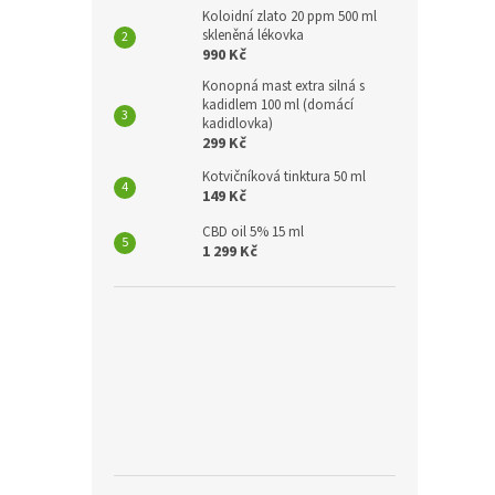
Koloidní zlato 20 ppm 500 ml
skleněná lékovka
990 Kč
Konopná mast extra silná s
kadidlem 100 ml (domácí
kadidlovka)
299 Kč
Kotvičníková tinktura 50 ml
149 Kč
CBD oil 5% 15 ml
1 299 Kč