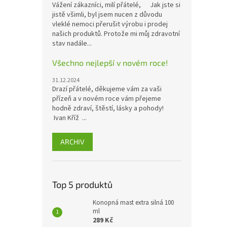
Vážení zákazníci, milí přátelé, Jak jste si
jistě všimli, byl jsem nucen z důvodu
vleklé nemoci přerušit výrobu i prodej
našich produktů. Protože mi můj zdravotní
stav nadále...
Všechno nejlepší v novém roce!
31.12.2024
Drazí přátelé, děkujeme vám za vaši
přízeň a v novém roce vám přejeme
hodně zdraví, štěstí, lásky a pohody!
Ivan Kříž ...
ARCHIV
Top 5 produktů
Konopná mast extra silná 100
ml
289 Kč