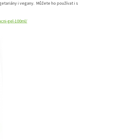
egetariány i vegany. Můžete ho používat i s
acni-gel-100ml/