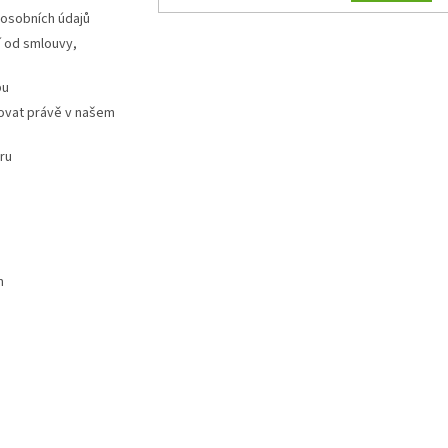
 osobních údajů
 od smlouvy,
pu
ovat právě v našem
ru
m