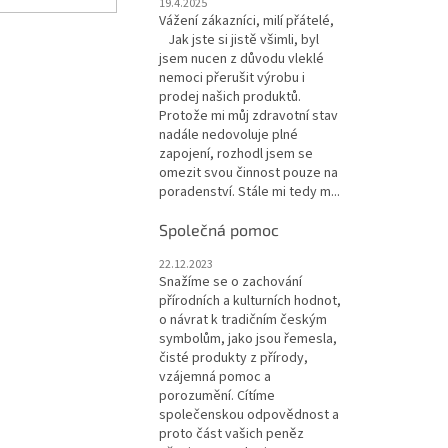
19.4.2025
Vážení zákazníci, milí přátelé,
Jak jste si jistě všimli, byl
jsem nucen z důvodu vleklé
nemoci přerušit výrobu i
prodej našich produktů.
Protože mi můj zdravotní stav
nadále nedovoluje plné
zapojení, rozhodl jsem se
omezit svou činnost pouze na
poradenství. Stále mi tedy m...
Společná pomoc
22.12.2023
Snažíme se o zachování
přírodních a kulturních hodnot,
o návrat k tradičním českým
symbolům, jako jsou řemesla,
čisté produkty z přírody,
vzájemná pomoc a
porozumění. Cítíme
společenskou odpovědnost a
proto část vašich peněz