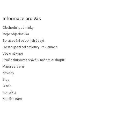
Z
á
p
a
Informace pro Vás
t
Obchodní podmínky
í
Moje objednávka
Zpracování osobních údajů
Odstoupení od smlouvy, reklamace
Vše o nákupu
Proč nakupovat právě v našem e-shopu?
Mapa serveru
Návody
Blog
O nás
Kontakty
Napište nám