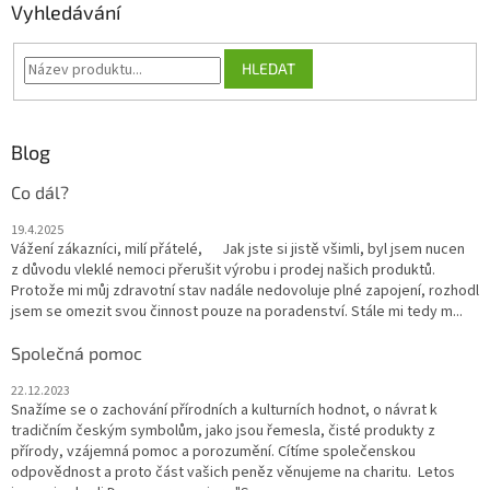
Vyhledávání
HLEDAT
Blog
Co dál?
19.4.2025
Vážení zákazníci, milí přátelé, Jak jste si jistě všimli, byl jsem nucen
z důvodu vleklé nemoci přerušit výrobu i prodej našich produktů.
Protože mi můj zdravotní stav nadále nedovoluje plné zapojení, rozhodl
jsem se omezit svou činnost pouze na poradenství. Stále mi tedy m...
Společná pomoc
22.12.2023
Snažíme se o zachování přírodních a kulturních hodnot, o návrat k
tradičním českým symbolům, jako jsou řemesla, čisté produkty z
přírody, vzájemná pomoc a porozumění. Cítíme společenskou
odpovědnost a proto část vašich peněz věnujeme na charitu. Letos