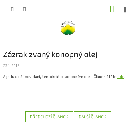
Přejít
NÁKUP
na
obsah
KOŠÍK
Zázrak zvaný konopný olej
23.1.2015
A je tu další povídání, tentokrát o konopném oleji. Článek čtěte
zde
.
PŘEDCHOZÍ ČLÁNEK
DALŠÍ ČLÁNEK