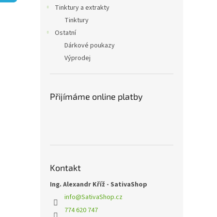
n
Tinktury a extrakty
e
Tinktury
l
Ostatní
Dárkové poukazy
Výprodej
Přijímáme online platby
Kontakt
Ing. Alexandr Kříž - SativaShop
info
@
SativaShop.cz
774 620 747