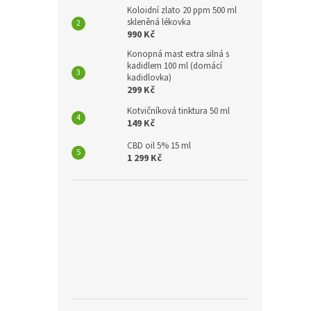
Koloidní zlato 20 ppm 500 ml
skleněná lékovka
990 Kč
Konopná mast extra silná s
kadidlem 100 ml (domácí
kadidlovka)
299 Kč
Kotvičníková tinktura 50 ml
149 Kč
CBD oil 5% 15 ml
1 299 Kč