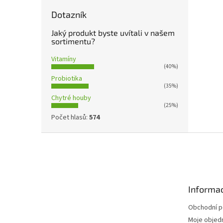
Dotazník
Jaký produkt byste uvítali v našem
sortimentu?
Vitamíny
(40%)
Probiotika
(35%)
Chytré houby
(25%)
Počet hlasů:
574
Z
á
p
a
t
Informac
í
Obchodní 
Moje objed