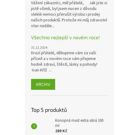
Vážení zákazníci, milí přátelé, Jak jste si
jistě všimli, byl jsem nucen z důvodu
vleklé nemoci přerušit výrobu i prodej
našich produktů. Protože mi můj zdravotní
stav nadále...
Všechno nejlepší v novém roce!
31.12.2024
Drazí přátelé, děkujeme vám za vaši
přízeň a v novém roce vám přejeme
hodně zdraví, štěstí, lásky a pohody!
Ivan Kříž ...
ARCHIV
Top 5 produktů
Konopná mast extra silná 100
ml
289 Kč