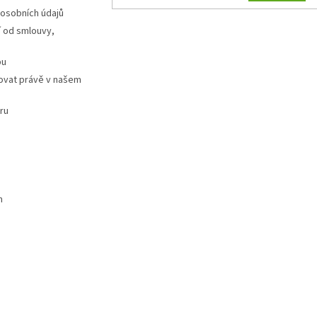
 osobních údajů
 od smlouvy,
pu
ovat právě v našem
ru
m