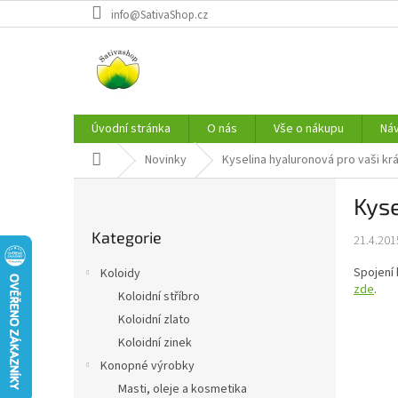
Přejít
info@SativaShop.cz
na
obsah
Úvodní stránka
O nás
Vše o nákupu
Ná
Domů
Novinky
Kyselina hyaluronová pro vaši kr
P
Kyse
o
Přeskočit
s
Kategorie
kategorie
21.4.201
t
r
Spojení 
Koloidy
a
zde
.
Koloidní stříbro
n
Koloidní zlato
n
í
Koloidní zinek
p
Konopné výrobky
a
Masti, oleje a kosmetika