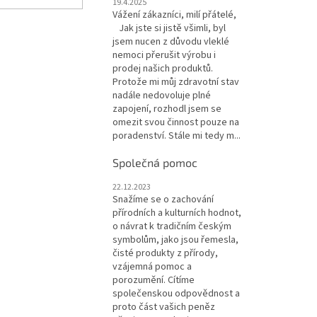
19.4.2025
Vážení zákazníci, milí přátelé,
Jak jste si jistě všimli, byl
jsem nucen z důvodu vleklé
nemoci přerušit výrobu i
prodej našich produktů.
Protože mi můj zdravotní stav
nadále nedovoluje plné
zapojení, rozhodl jsem se
omezit svou činnost pouze na
poradenství. Stále mi tedy m...
Společná pomoc
22.12.2023
Snažíme se o zachování
přírodních a kulturních hodnot,
o návrat k tradičním českým
symbolům, jako jsou řemesla,
čisté produkty z přírody,
vzájemná pomoc a
porozumění. Cítíme
společenskou odpovědnost a
proto část vašich peněz