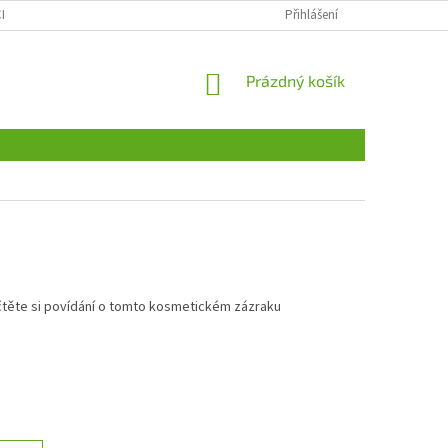
CH ÚDAJŮ
ODSTOUPENÍ OD SMLOUVY, REKLAMACE
Přihlášení
VŠE O NÁKUPU
NÁKUPNÍ
Prázdný košík
KOŠÍK
ečtěte si povídání o tomto kosmetickém zázraku