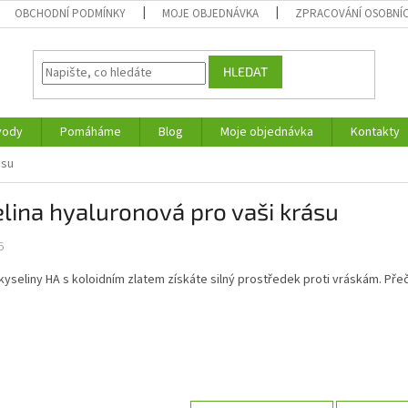
OBCHODNÍ PODMÍNKY
MOJE OBJEDNÁVKA
ZPRACOVÁNÍ OSOBNÍ
HLEDAT
vody
Pomáháme
Blog
Moje objednávka
Kontakty
ásu
lina hyaluronová pro vaši krásu
5
kyseliny HA s koloidním zlatem získáte silný prostředek proti vráskám. Př