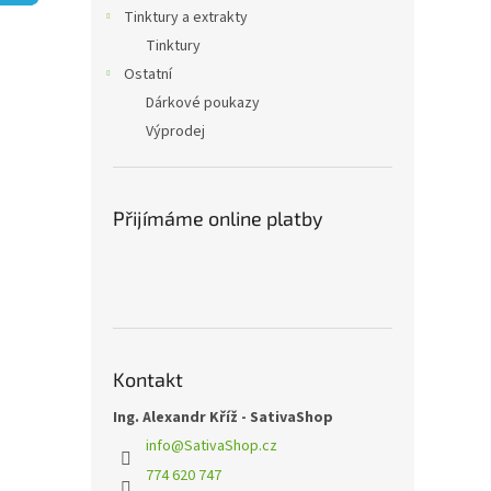
n
Tinktury a extrakty
e
Tinktury
l
Ostatní
Dárkové poukazy
Výprodej
Přijímáme online platby
Kontakt
Ing. Alexandr Kříž - SativaShop
info
@
SativaShop.cz
774 620 747