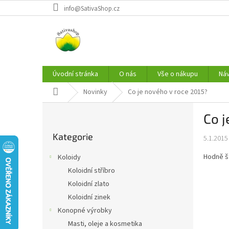
Přejít
info@SativaShop.cz
na
obsah
Úvodní stránka
O nás
Vše o nákupu
Ná
Domů
Novinky
Co je nového v roce 2015?
P
Co j
o
Přeskočit
s
Kategorie
kategorie
5.1.2015
t
r
Hodně š
Koloidy
a
Koloidní stříbro
n
Koloidní zlato
n
í
Koloidní zinek
p
Konopné výrobky
a
Masti, oleje a kosmetika