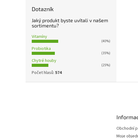
Dotazník
Jaký produkt byste uvítali v našem
sortimentu?
Vitamíny
(40%)
Probiotika
(35%)
Chytré houby
(25%)
Počet hlasů:
574
Z
á
p
a
t
Informac
í
Obchodní 
Moje objed