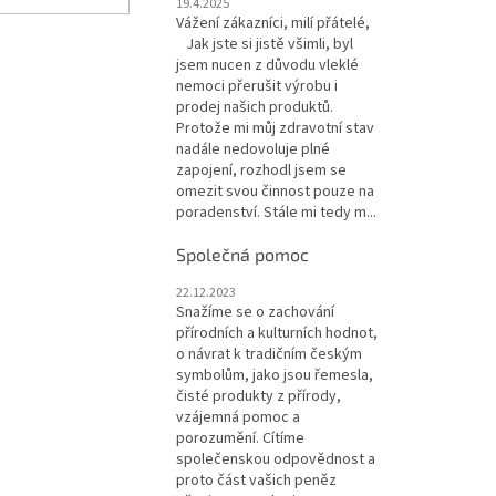
19.4.2025
Vážení zákazníci, milí přátelé,
Jak jste si jistě všimli, byl
jsem nucen z důvodu vleklé
nemoci přerušit výrobu i
prodej našich produktů.
Protože mi můj zdravotní stav
nadále nedovoluje plné
zapojení, rozhodl jsem se
omezit svou činnost pouze na
poradenství. Stále mi tedy m...
Společná pomoc
22.12.2023
Snažíme se o zachování
přírodních a kulturních hodnot,
o návrat k tradičním českým
symbolům, jako jsou řemesla,
čisté produkty z přírody,
vzájemná pomoc a
porozumění. Cítíme
společenskou odpovědnost a
proto část vašich peněz