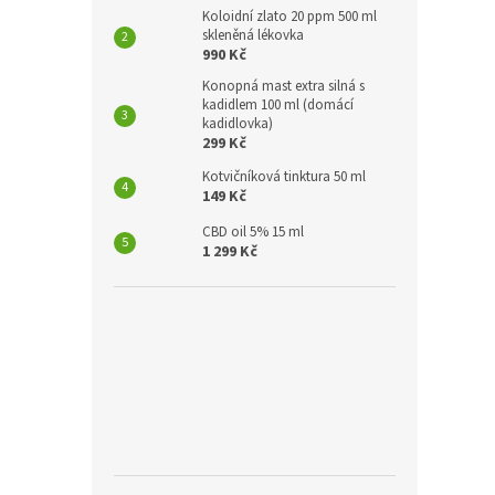
Koloidní zlato 20 ppm 500 ml
skleněná lékovka
990 Kč
Konopná mast extra silná s
kadidlem 100 ml (domácí
kadidlovka)
299 Kč
Kotvičníková tinktura 50 ml
149 Kč
CBD oil 5% 15 ml
1 299 Kč