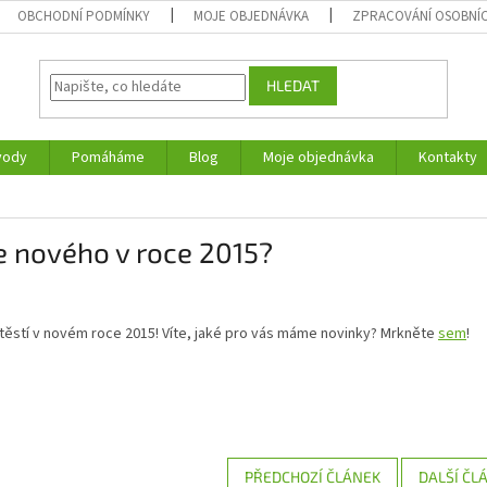
OBCHODNÍ PODMÍNKY
MOJE OBJEDNÁVKA
ZPRACOVÁNÍ OSOBNÍ
HLEDAT
vody
Pomáháme
Blog
Moje objednávka
Kontakty
e nového v roce 2015?
těstí v novém roce 2015! Víte, jaké pro vás máme novinky? Mrkněte
sem
!
PŘEDCHOZÍ ČLÁNEK
DALŠÍ ČL