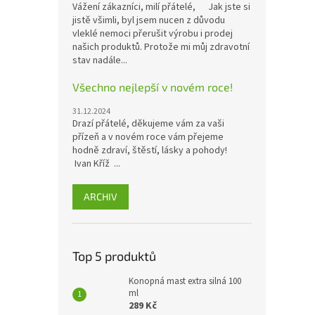
Vážení zákazníci, milí přátelé, Jak jste si
jistě všimli, byl jsem nucen z důvodu
vleklé nemoci přerušit výrobu i prodej
našich produktů. Protože mi můj zdravotní
stav nadále...
Všechno nejlepší v novém roce!
31.12.2024
Drazí přátelé, děkujeme vám za vaši
přízeň a v novém roce vám přejeme
hodně zdraví, štěstí, lásky a pohody!
Ivan Kříž ...
ARCHIV
Top 5 produktů
Konopná mast extra silná 100
ml
289 Kč