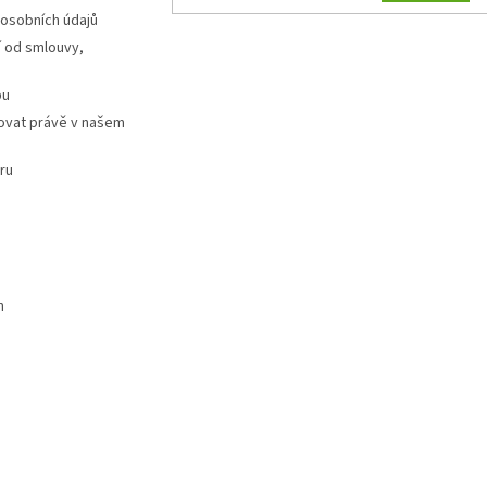
 osobních údajů
 od smlouvy,
pu
ovat právě v našem
ru
m