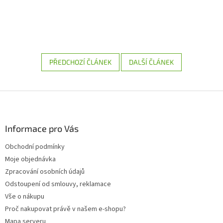
PŘEDCHOZÍ ČLÁNEK
DALŠÍ ČLÁNEK
Z
á
p
a
Informace pro Vás
t
Obchodní podmínky
í
Moje objednávka
Zpracování osobních údajů
Odstoupení od smlouvy, reklamace
Vše o nákupu
Proč nakupovat právě v našem e-shopu?
Mapa serveru