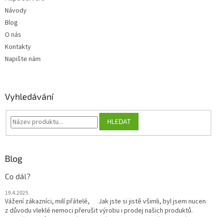
Návody
Blog
O nás
Kontakty
Napište nám
Vyhledávání
HLEDAT
Blog
Co dál?
19.4.2025
Vážení zákazníci, milí přátelé, Jak jste si jistě všimli, byl jsem nucen
z důvodu vleklé nemoci přerušit výrobu i prodej našich produktů.