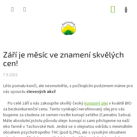
Přejít
NÁKUP
na
obsah
KOŠÍK
Září je měsíc ve znamení skvělých
cen!
7.9.2015
Léto pomalu končí, ale nesmutněte, s počínajícím podzimem máme pro
vás spoustu
slevových akcí
!
Po celé září u nás zakoupíte skvělý český
konopný olej
v kvalitě BIO
za bezkonkurenční cenu. Tento vynikající nerafinovaný olej pro vás
lisujeme za studena ze semen rostlin konopí setého (Cannabis Sativa).
Máte absolutní jistotu původu oleje: konopí si sami pěstujeme na naší
eko farmě v Tachovské Huti. Jedná se o olejnatou odrůdu s minimálním
obsahem psychotropního THC (pod 0,3%), ale s vysokým obsahem