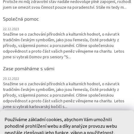
Protože mi můj zdravotní stav nadále nedovoluje plné zapojení, rozhodl
jsem se omezit svou činnost pouze na poradenství. Stále mi tedy m...
Společná pomoc
22.12.2023
Snažíme se o zachování přírodních a kulturních hodnot, o návrat k
tradičním českým symbolům, jako jsou řemesla, čisté produkty z
přírody, vzájemná pomoc a porozumění. Cítíme společenskou
odpovědnost a proto část vašich peněz věnujeme na charitu. Letos
jsme si vybrali Domov pro seniory "S...
Zase pomáháme s vámi
20.12.2022
Snažíme se o zachování přírodních a kulturních hodnot, o návrat k
tradičním českým symbolům, jako jsou řemesla, čisté produkty z
přírody, vzájemná pomoc a porozumění. Cítíme společenskou
odpovědnost a proto část vašich peněz věnujeme na charitu. Letos
jsme si vybrali karlovarský kočičí s...
Používáme základní cookies, abychom Vám umožnili
ARCHIV
pohodlné prohlížení webu a díky analýze provozu webu
neustále zlepšovali jeho funkce, výkon a použitelnost.