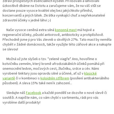
zdraví prospěšných esenciálních kyselin. Při lisování a lahvování
úzkostlivě dbáme na čistotu a zaručujeme vám, že na váš stůl se
dostane pouze vysoce kvalitní olej bez jakýchkoliv příměsí,
konzervantů a jiných látek. Zkrátka vynikající chuť a nepřekonatelné
zdravotní účinky v jedné láhvi ;-)
Naše vysoce ceněná extra silná
konopná mast
má hojivé a
regenerační účinky, působí antivirově, antibioticky a protiplísňově.
Přechodně jsme ji pro Vás zlevnili o skvělých 27%. Tato mast by neměla
chybět v žádné domácnosti, takže využijte této zářiové akce a nakupte
se slevou!
Možná už jste slyšeli o tzv. "zelené viagře". Ano, hovoříme o
kotvičníku zemním, který kromě afrodiziakálních účinků pomáhá při
onemocnění ledvin, močových cest, žlučníku, srdce a cév. Námi
vyrobené tinktury jsou opravdu silné a účinné, ať už v
klasické
variantě
či v kombinaci s
koloidním stříbrem
(posílení antibakteriálního
působení). A sleva 15% také není k zahození...
Sledujte náš
Facebook
a každé pondělí se dozvíte o nové slevě či
soutěži. A napište nám, co vám chybí v sortimentu, rádi pro vás
vyrobíme další produkty!