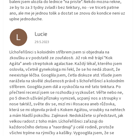
baleni jsem ulozila do lednice "na priste". Nekdo mozna rekne,
ze by to za 3 tydny zvladl i bez tinktury, no - ve triceti patrne
ano, ale me je jednou tolik a dostat se znovu do kondice neni uz
uplne jednoduche.
Lucie
L
Hodnocení obchodu je 5 z 5 hvězdiček.
29.5.2023
Líchořeřišnici s koloidním stříbrem jsem si objednala na
zkoušku a v podstatě ze zoufalosti. Již rok mě trápí "Kok
Agáta" aneb streptokok agalactiae. Každý lékař, kterého jsem
oslovila, včetně gynekologa mi řekl, že se ho nedá zbavit, že
neexistuje léčba. Googlila jsem, četla diskuze atd. Všude jsem
narážela na skvělé zkušenosti právě s líchořeřišnicí a koloidním
stříbrem. Googlila jsem dál a vyskočila na mě tato tinktura. Po
přečtení recenzí jsem se rozhodla ji vyzkoušet. Věřte nebo ne,
po 5 dnech užívání příznaky vymizeli, ucpaný nos a stroupky v
nose taktéž, světe div se, mizí mi i Rosacea aneb růžovka,
která se mi objevila právě s Kokem Agátou, vroubky na nehtech
a mám hladší pokožku. Zajímavé. Nedokážete si představit, jak
velkou radost z toho mám. Líchořeřišnici zařazuji do
každoročního detoxu a "naordinuji" ji celé rodině, protože
všichni trpíme na rýmičky a kašílky. Vygooglila jsem, že se