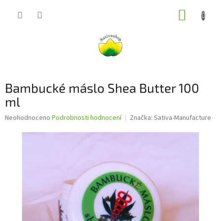
Přejít
NÁKUP
na
obsah
KOŠÍK
Bambucké máslo Shea Butter 100
ml
Průměrné
Neohodnoceno
Podrobnosti hodnocení
Značka:
Sativa-Manufacture
hodnocení
produktu
je
0,0
z
5
hvězdiček.