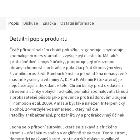
Popis
Diskuze
Značka
Ostatní informace
Detailní popis produktu
Čistě přírodní balzám chrání pokožku, regeneruje a hydratuje,
zpomaluje proces stárnutí a zvyšuje její elasticitu. Má také
protizánětlivé a hojivé účinky, podporuje její přirozenou
obranyschopnost a ochraňuje pokožku před škodlivými vlivy
životního prostředí. Bambucké máslo je bohaté na nenasycené
mastné kyseliny a vitamíny A, D, E a F. Vitamín E (tokoferol) je
nejdůležitější antioxidant v těle. Chrání buňky před oxidačním
stresem a účinky volných radikálů, pomáhá zpomalovat stárnutí
a prokazatelně působí jako prevence proti nádorovému bujení
(Thompson et al. 2009). V másle byl také nalezen triterpenický
alkohol, 24-Methylen-dammarenol, který má dle
Patočky antibakteriální, protizánětlivý a protirakovinný účinek.
Jedná se o přírodní surovinu, která se získává z afrického
stromu – ořešáku zvaného v angličtině shea tree. Tento strom,
domorodci nazývaný karité, roste v úzké oblasti rovníkové