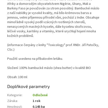
Afriky a domorodým obyvatelstvem Nigérie, Ghany, Mali a
Burkiny Faso je považován za strom posvátný. Bambucké máslo
z naší nabídky je vysoké kvality, má bílo-krémovou barvu a
jemnou, velmi příjemnou přírodní vůni, pochází z Indie. Obsahuje
mimořádně vysoký podíl vzácných rostlinných sterolů,
nenasycených mastných kyselin, dále kyselinu skořicovou,
léčivé vosky, karitény a vitamíny, které urychlují hojení mnoha
kožních problémů.
(informace čerpány z knihy "Toxicology" prof. RNDr. Jiří Patočky,
CSc.)
Použití: uvedeno na příbalovém letáku.
Složení: 100% bambucké máslo (shea butter) v kvalitě BIO
Obsah: 100 ml
Doplňkové parametry
Kategorie
:
Odložené
Záruka
:
1 rok
Hmotnost
:
0.145 kg