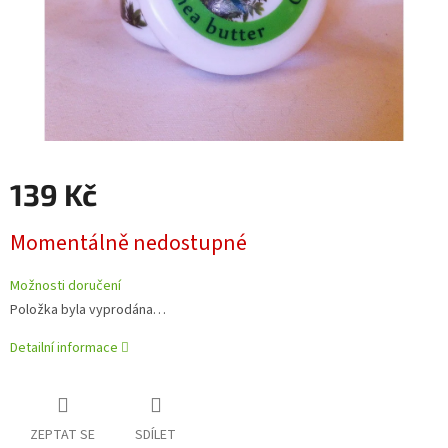
139 Kč
Měrná
Momentálně nedostupné
cena:
Možnosti doručení
Položka byla vyprodána…
Detailní informace
ZEPTAT SE
SDÍLET