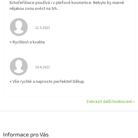
líchořeřišnice používá i v pleťové kosmetice. Nebylo by marné
nějakou svou uvést na trh...
Hodnocení obchodu je 5 z 5 hvězdiček.
22.5.2023
+ Rychlost a kvalita
Hodnocení obchodu je 5 z 5 hvězdiček.
19.4.2023
+ Vše rychlé a naprosto perfektní! Děkuji.
Zobrazit další hodnocení
Z
á
p
a
Informace pro Vás