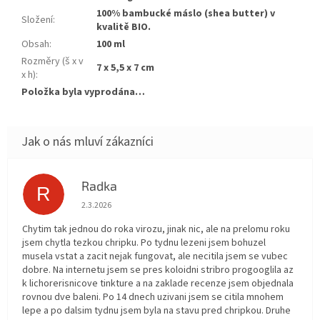
100% bambucké máslo (shea butter) v
Složení
:
kvalitě BIO.
Obsah
:
100 ml
Rozměry (š x v
7 x 5,5 x 7 cm
x h)
:
Položka byla vyprodána…
Radka
R
Hodnocení obchodu je 5 z 5 hvězdiček.
2.3.2026
Chytim tak jednou do roka virozu, jinak nic, ale na prelomu roku
jsem chytla tezkou chripku. Po tydnu lezeni jsem bohuzel
musela vstat a zacit nejak fungovat, ale necitila jsem se vubec
dobre. Na internetu jsem se pres koloidni stribro progooglila az
k lichorerisnicove tinkture a na zaklade recenze jsem objednala
rovnou dve baleni. Po 14 dnech uzivani jsem se citila mnohem
lepe a po dalsim tydnu jsem byla na stavu pred chripkou. Druhe