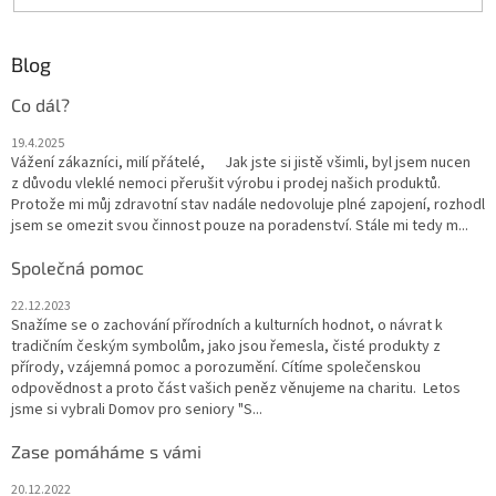
Blog
Co dál?
19.4.2025
Vážení zákazníci, milí přátelé, Jak jste si jistě všimli, byl jsem nucen
z důvodu vleklé nemoci přerušit výrobu i prodej našich produktů.
Protože mi můj zdravotní stav nadále nedovoluje plné zapojení, rozhodl
jsem se omezit svou činnost pouze na poradenství. Stále mi tedy m...
Společná pomoc
22.12.2023
Snažíme se o zachování přírodních a kulturních hodnot, o návrat k
tradičním českým symbolům, jako jsou řemesla, čisté produkty z
přírody, vzájemná pomoc a porozumění. Cítíme společenskou
odpovědnost a proto část vašich peněz věnujeme na charitu. Letos
jsme si vybrali Domov pro seniory "S...
Zase pomáháme s vámi
20.12.2022