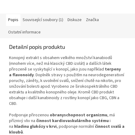
Popis
Související soubory (1)
Diskuze
Značka
Ostatní informace
Detailní popis produktu
Konopný extrakt s obsahem velkého množství kanabiodů
(mnohem více, než má klasický CBD izolát) a dalších látek
přirozeně se vyskytující v konopí, jako jsou například
terpeny
a flavonoidy
. Doplněk stravy s použitím na neurodegenerativní
poruchy, záněty, k uvolnění svalů, snížení chutě na nikotin, pro
snižování bolesti apod. Vyrobeno ze širokospektrálního CBD
extraktu a kvalitního konopného oleje. Kromě CBD produkt
obsahuje i další kanabinoidy z rostliny konopí jako CBG, CBN a
CBD.
Podporuje přirozenou
obranyschopnost organizmu
, má
příznivý vliv na
činnost kardiovaskulárního systému
i
na
hladinu glukózy v krvi
, podporuje normální
činnost svalů a
kloubů
.