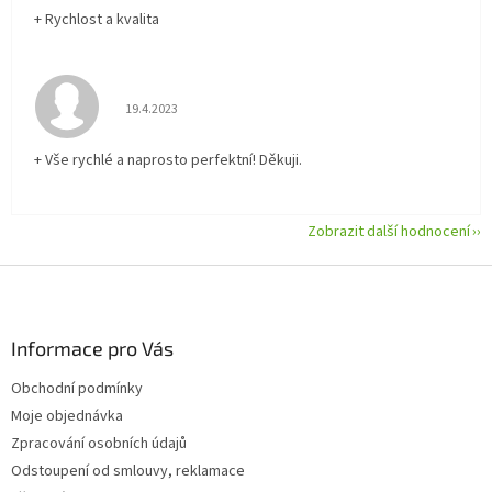
+ Rychlost a kvalita
Hodnocení obchodu je 5 z 5 hvězdiček.
19.4.2023
+ Vše rychlé a naprosto perfektní! Děkuji.
Zobrazit další hodnocení
Z
á
p
a
Informace pro Vás
t
Obchodní podmínky
í
Moje objednávka
Zpracování osobních údajů
Odstoupení od smlouvy, reklamace