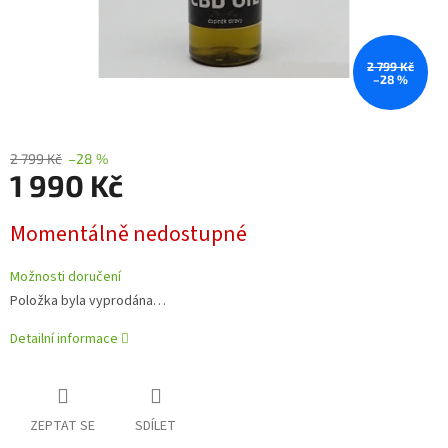
2 799 Kč
–28 %
2 799 Kč
–28 %
1 990 Kč
Měrná
Momentálně nedostupné
cena:
Možnosti doručení
Položka byla vyprodána…
Detailní informace
ZEPTAT SE
SDÍLET