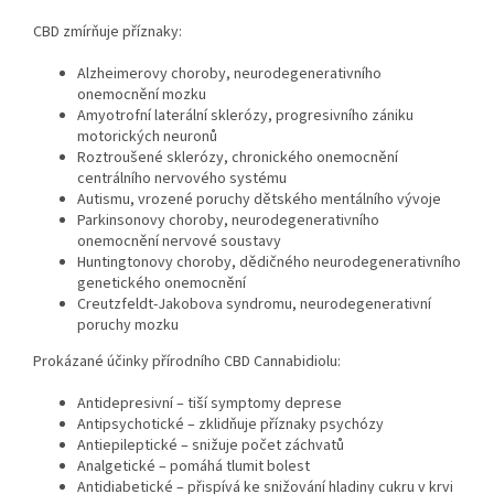
CBD zmírňuje příznaky:
Alzheimerovy choroby, neurodegenerativního
onemocnění mozku
Amyotrofní laterální sklerózy, progresivního zániku
motorických neuronů
Roztroušené sklerózy, chronického onemocnění
centrálního nervového systému
Autismu, vrozené poruchy dětského mentálního vývoje
Parkinsonovy choroby, neurodegenerativního
onemocnění nervové soustavy
Huntingtonovy choroby, dědičného neurodegenerativního
genetického onemocnění
Creutzfeldt-Jakobova syndromu, neurodegenerativní
poruchy mozku
Prokázané účinky přírodního CBD Cannabidiolu:
Antidepresivní – tiší symptomy deprese
Antipsychotické – zklidňuje příznaky psychózy
Antiepileptické – snižuje počet záchvatů
Analgetické – pomáhá tlumit bolest
Antidiabetické – přispívá ke snižování hladiny cukru v krvi