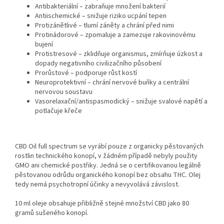
Antibakteriální – zabraňuje množení bakterií
Antiischemické – snižuje riziko ucpání tepen
Protizánětlivé – tlumí záněty a chrání před nimi
Protinádorové – zpomaluje a zamezuje rakovinovému
bujení
Protistresové – zklidňuje organismus, zmírňuje úzkost a
dopady negativního civilizačního působení
Prorůstové – podporuje růst kostí
Neuroprotektivní – chrání nervové buňky a centrální
nervovou soustavu
Vasorelaxační/antispasmodický – snižuje svalové napětí a
potlačuje křeče
CBD Oil full spectrum se vyrábí pouze z organicky pěstovaných
rostlin technického konopí, v žádném případě nebyly použity
GMO ani chemické postřiky. Jedná se o certifikovanou legálně
pěstovanou odrůdu organického konopí bez obsahu THC. Olej
tedy nemá psychotropní účinky a nevyvolává závislost.
10 ml oleje obsahuje přibližně stejné množství CBD jako 80
gramů sušeného konopí.