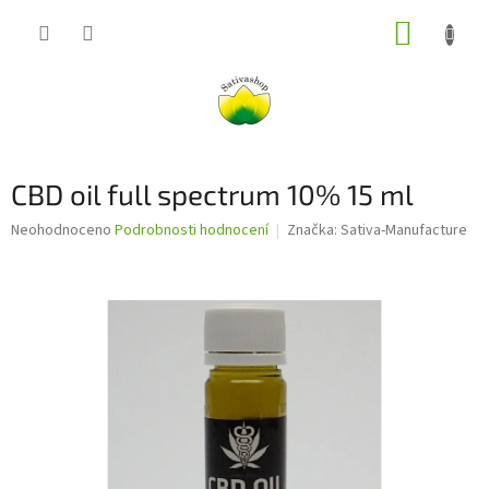
Přejít
NÁKUP
na
obsah
KOŠÍK
CBD oil full spectrum 10% 15 ml
Průměrné
Neohodnoceno
Podrobnosti hodnocení
Značka:
Sativa-Manufacture
hodnocení
produktu
je
0,0
z
5
hvězdiček.