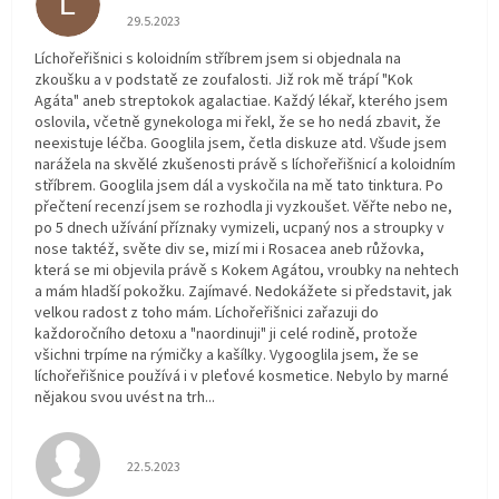
L
Hodnocení obchodu je 5 z 5 hvězdiček.
29.5.2023
Líchořeřišnici s koloidním stříbrem jsem si objednala na
zkoušku a v podstatě ze zoufalosti. Již rok mě trápí "Kok
Agáta" aneb streptokok agalactiae. Každý lékař, kterého jsem
oslovila, včetně gynekologa mi řekl, že se ho nedá zbavit, že
neexistuje léčba. Googlila jsem, četla diskuze atd. Všude jsem
narážela na skvělé zkušenosti právě s líchořeřišnicí a koloidním
stříbrem. Googlila jsem dál a vyskočila na mě tato tinktura. Po
přečtení recenzí jsem se rozhodla ji vyzkoušet. Věřte nebo ne,
po 5 dnech užívání příznaky vymizeli, ucpaný nos a stroupky v
nose taktéž, světe div se, mizí mi i Rosacea aneb růžovka,
která se mi objevila právě s Kokem Agátou, vroubky na nehtech
a mám hladší pokožku. Zajímavé. Nedokážete si představit, jak
velkou radost z toho mám. Líchořeřišnici zařazuji do
každoročního detoxu a "naordinuji" ji celé rodině, protože
všichni trpíme na rýmičky a kašílky. Vygooglila jsem, že se
líchořeřišnice používá i v pleťové kosmetice. Nebylo by marné
nějakou svou uvést na trh...
Hodnocení obchodu je 5 z 5 hvězdiček.
22.5.2023