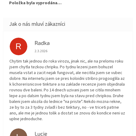
Položka byla vyprodána…
Radka
R
Hodnocení obchodu je 5 z 5 hvězdiček.
2.3.2026
Chytim tak jednou do roka virozu, jinak nic, ale na prelomu roku
jsem chytla tezkou chripku. Po tydnu lezeni jsem bohuzel
musela vstat a zacit nejak fungovat, ale necitila jsem se vubec
dobre. Na internetu jsem se pres koloidni stribro progooglila az
k lichorerisnicove tinkture a na zaklade recenze jsem objednala
rovnou dve baleni. Po 14 dnech uzivani jsem se citila mnohem
lepe a po dalsim tydnu jsem byla na stavu pred chripkou. Druhe
baleni jsem ulozila do lednice "na priste". Nekdo mozna rekne,
ze by to za 3 tydny zvladl i bez tinktury, no - ve triceti patrne
ano, ale me je jednou tolik a dostat se znovu do kondice neni uz
uplne jednoduche.
Lucie