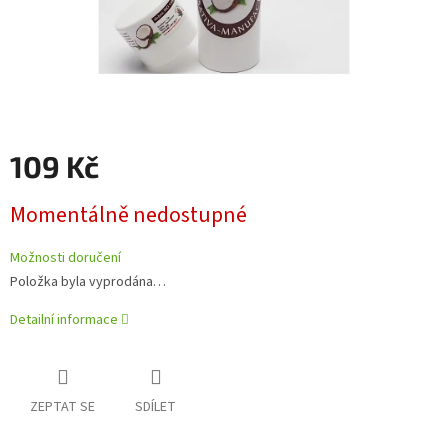
109 Kč
Měrná
Momentálně nedostupné
cena:
Možnosti doručení
Položka byla vyprodána…
Detailní informace
ZEPTAT SE
SDÍLET