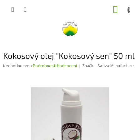
Přejít
NÁKUP
na
obsah
KOŠÍK
Kokosový olej "Kokosový sen" 50 ml
Průměrné
Neohodnoceno
Podrobnosti hodnocení
Značka:
Sativa-Manufacture
hodnocení
produktu
je
0,0
z
5
hvězdiček.