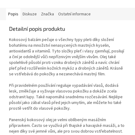
Popis
Diskuze
Značka
Ostatní informace
Detailní popis produktu
Kokosový balzám pečuje o všechny typy pleti díky složení
bohatému na množství nenasycených mastných kyselin,
antioxidantů a vitaminů. Tyto složky pleť i vlasy zjemňují, posilují
a činí je odolnější vůči nepříznivým vnějším vlivům. Olej také
spolehlivě působí proti vzniku drobných zánětů a navíc chrání
pleť před rozšířením kožních mykóz a drobných zánětů. Krásně
se vstřebává do pokožky a nezanechává mastný film.
Při pravidelném používání reguluje vypadávání vlasů, dodává
lesk, změkčuje a vyživuje vlasovou pokožku a dokáže zcela
odstranit lupy. Také napomáhá snadnému rozčesávání. Nejlépe
působí jako zábal vlasů před jejich umytím, ale můžete ho také
prostě vetřít do vlasové pokožky.
Panenský kokosový olej je velmi oblíbeným masážním
přípravkem. Často se využívá při thajské a havajské masáži, a to
nejen díky své jemné vůni, ale pro svou dobrou vstřebatelnost.