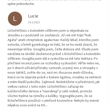
uplne jednoduche.
Lucie
L
Hodnocení obchodu je 5 z 5 hvězdiček.
29.5.2023
Líchořeřišnici s koloidním stříbrem jsem si objednala na
zkoušku a v podstatě ze zoufalosti. Již rok mě trápí "Kok
Agáta" aneb streptokok agalactiae. Každý lékař, kterého jsem
oslovila, včetně gynekologa mi řekl, že se ho nedá zbavit, že
neexistuje léčba. Googlila jsem, četla diskuze atd. Všude jsem
narážela na skvělé zkušenosti právě s líchořeřišnicí a koloidním
stříbrem. Googlila jsem dál a vyskočila na mě tato tinktura. Po
přečtení recenzí jsem se rozhodla ji vyzkoušet. Věřte nebo ne,
po 5 dnech užívání příznaky vymizeli, ucpaný nos a stroupky v
nose taktéž, světe div se, mizí mi i Rosacea aneb růžovka,
která se mi objevila právě s Kokem Agátou, vroubky na nehtech
a mám hladší pokožku. Zajímavé. Nedokážete si představit, jak
velkou radost z toho mám. Líchořeřišnici zařazuji do
každoročního detoxu a "naordinuji" ji celé rodině, protože
všichni trpíme na rýmičky a kašílky. Vygooglila jsem, že se
líchořeřišnice používá i v pleťové kosmetice. Nebylo by marné
nějakou svou uvést na trh...