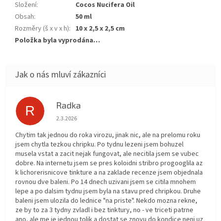
Složení
:
Cocos Nucifera Oil
Obsah
:
50 ml
Rozměry (š x v x h)
:
10 x 2,5 x 2,5 cm
Položka byla vyprodána…
Radka
R
Hodnocení obchodu je 5 z 5 hvězdiček.
2.3.2026
Chytim tak jednou do roka virozu, jinak nic, ale na prelomu roku
jsem chytla tezkou chripku. Po tydnu lezeni jsem bohuzel
musela vstat a zacit nejak fungovat, ale necitila jsem se vubec
dobre. Na internetu jsem se pres koloidni stribro progooglila az
k lichorerisnicove tinkture a na zaklade recenze jsem objednala
rovnou dve baleni. Po 14 dnech uzivani jsem se citila mnohem
lepe a po dalsim tydnu jsem byla na stavu pred chripkou. Druhe
baleni jsem ulozila do lednice "na priste". Nekdo mozna rekne,
ze by to za 3 tydny zvladl i bez tinktury, no - ve triceti patrne
ano, ale me je jednou tolik a dostat se znovu do kondice neni uz