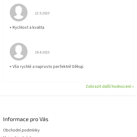
Hodnocení obchodu je 5 z 5 hvězdiček.
22.5.2023
+ Rychlost a kvalita
Hodnocení obchodu je 5 z 5 hvězdiček.
19.4.2023
+ Vše rychlé a naprosto perfektní! Děkuji.
Zobrazit další hodnocení
Z
á
p
a
Informace pro Vás
t
Obchodní podmínky
í