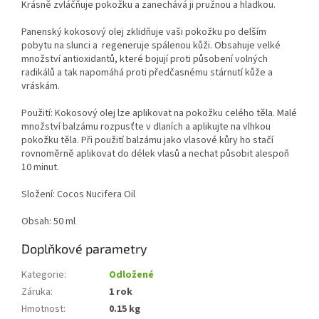
Krásně zvláčňuje pokožku a zanechává ji pružnou a hladkou.
Panenský kokosový olej zklidňuje vaši pokožku po delším
pobytu na slunci a regeneruje spálenou kůži. Obsahuje velké
množství antioxidantů, které bojují proti působení volných
radikálů a tak napomáhá proti předčasnému stárnutí kůže a
vráskám.
Použití: Kokosový olej lze aplikovat na pokožku celého těla. Malé
množství balzámu rozpusťte v dlaních a aplikujte na vlhkou
pokožku těla. Při použití balzámu jako vlasové kůry ho stačí
rovnoměrně aplikovat do délek vlasů a nechat působit alespoň
10 minut.
Složení: Cocos Nucifera Oil
Obsah: 50 ml
Doplňkové parametry
Kategorie
:
Odložené
Záruka
:
1 rok
Hmotnost
:
0.15 kg