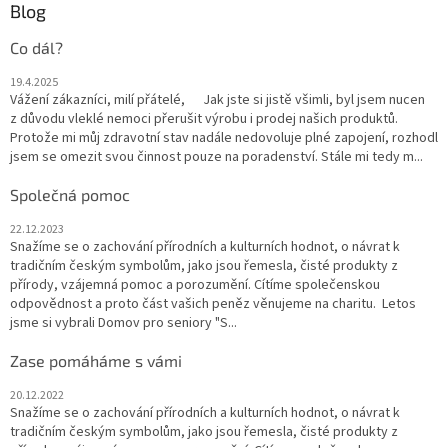
Blog
Co dál?
19.4.2025
Vážení zákazníci, milí přátelé, Jak jste si jistě všimli, byl jsem nucen
z důvodu vleklé nemoci přerušit výrobu i prodej našich produktů.
Protože mi můj zdravotní stav nadále nedovoluje plné zapojení, rozhodl
jsem se omezit svou činnost pouze na poradenství. Stále mi tedy m...
Společná pomoc
22.12.2023
Snažíme se o zachování přírodních a kulturních hodnot, o návrat k
tradičním českým symbolům, jako jsou řemesla, čisté produkty z
přírody, vzájemná pomoc a porozumění. Cítíme společenskou
odpovědnost a proto část vašich peněz věnujeme na charitu. Letos
jsme si vybrali Domov pro seniory "S...
Zase pomáháme s vámi
20.12.2022
Snažíme se o zachování přírodních a kulturních hodnot, o návrat k
tradičním českým symbolům, jako jsou řemesla, čisté produkty z