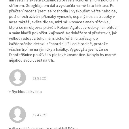
narážela na skvělé zkušenosti právě s líchořeřišnicí a koloidním
stříbrem. Googlila jsem dál a vyskočila na mě tato tinktura. Po
přečtení recenzí jsem se rozhodla ji vyzkoušet. Věřte nebo ne,
po 5 dnech užívání příznaky vymizeli, ucpaný nos a stroupky v
nose taktéž, světe div se, mizí mi i Rosacea aneb růžovka,
která se mi objevila právě s Kokem Agátou, vroubky na nehtech
a mám hladší pokožku. Zajímavé. Nedokážete si představit, jak
velkou radost z toho mám. Líchořeřišnici zařazuji do
každoročního detoxu a "naordinuji" ji celé rodině, protože
všichni trpíme na rýmičky a kašílky. Vygooglila jsem, že se
líchořeřišnice používá i v pleťové kosmetice. Nebylo by marné
nějakou svou uvést na trh...
Hodnocení obchodu je 5 z 5 hvězdiček.
22.5.2023
+ Rychlost a kvalita
Hodnocení obchodu je 5 z 5 hvězdiček.
19.4.2023
+ Vše rychlé a naprosto perfektní! Děkuji.