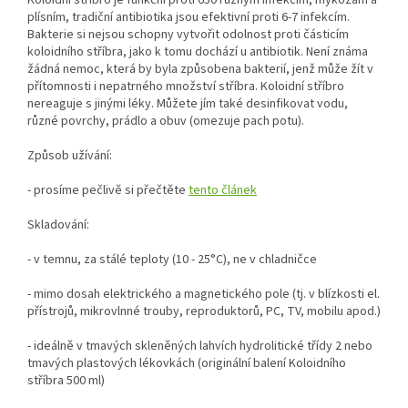
Koloidní stříbro je funkční proti 650 různým infekcím, mykózám a
plísním, tradiční antibiotika jsou efektivní proti 6-7 infekcím.
Bakterie si nejsou schopny vytvořit odolnost proti částicím
koloidního stříbra, jako k tomu dochází u antibiotik. Není známa
žádná nemoc, která by byla způsobena bakterií, jenž může žít v
přítomnosti i nepatrného množství stříbra. Koloidní stříbro
nereaguje s jinými léky. Můžete jím také desinfikovat vodu,
různé povrchy, prádlo a obuv (omezuje pach potu).
Způsob užívání:
- prosíme pečlivě si přečtěte
tento článek
Skladování:
- v temnu, za stálé teploty (10 - 25°C), ne v chladničce
- mimo dosah elektrického a magnetického pole (tj. v blízkosti el.
přístrojů, mikrovlnné trouby, reproduktorů, PC, TV, mobilu apod.)
- ideálně v tmavých skleněných lahvích hydrolitické třídy 2 nebo
tmavých plastových lékovkách (originální balení Koloidního
stříbra 500 ml)