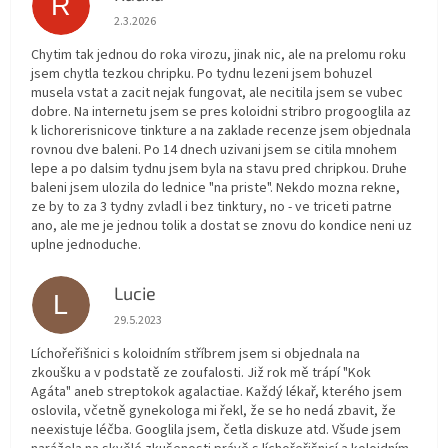
R
Hodnocení obchodu je 5 z 5 hvězdiček.
2.3.2026
Chytim tak jednou do roka virozu, jinak nic, ale na prelomu roku
jsem chytla tezkou chripku. Po tydnu lezeni jsem bohuzel
musela vstat a zacit nejak fungovat, ale necitila jsem se vubec
dobre. Na internetu jsem se pres koloidni stribro progooglila az
k lichorerisnicove tinkture a na zaklade recenze jsem objednala
rovnou dve baleni. Po 14 dnech uzivani jsem se citila mnohem
lepe a po dalsim tydnu jsem byla na stavu pred chripkou. Druhe
baleni jsem ulozila do lednice "na priste". Nekdo mozna rekne,
ze by to za 3 tydny zvladl i bez tinktury, no - ve triceti patrne
ano, ale me je jednou tolik a dostat se znovu do kondice neni uz
uplne jednoduche.
Lucie
L
Hodnocení obchodu je 5 z 5 hvězdiček.
29.5.2023
Líchořeřišnici s koloidním stříbrem jsem si objednala na
zkoušku a v podstatě ze zoufalosti. Již rok mě trápí "Kok
Agáta" aneb streptokok agalactiae. Každý lékař, kterého jsem
oslovila, včetně gynekologa mi řekl, že se ho nedá zbavit, že
neexistuje léčba. Googlila jsem, četla diskuze atd. Všude jsem