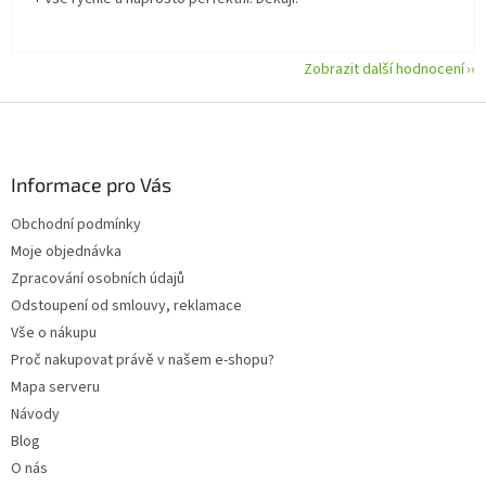
Zobrazit další hodnocení
Z
á
p
a
Informace pro Vás
t
Obchodní podmínky
í
Moje objednávka
Zpracování osobních údajů
Odstoupení od smlouvy, reklamace
Vše o nákupu
Proč nakupovat právě v našem e-shopu?
Mapa serveru
Návody
Blog
O nás