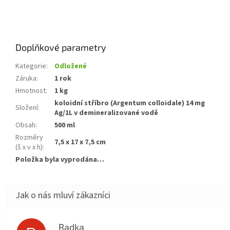
Doplňkové parametry
Kategorie
:
Odložené
Záruka
:
1 rok
Hmotnost
:
1 kg
koloidní stříbro (Argentum colloidale) 14 mg
Složení
:
Ag/1L v demineralizované vodě
Obsah
:
500 ml
Rozměry
7,5 x 17 x 7,5 cm
(š x v x h)
:
Položka byla vyprodána…
Radka