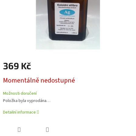
369 Kč
Měrná
Momentálně nedostupné
cena:
Možnosti doručení
Položka byla vyprodána…
Detailní informace