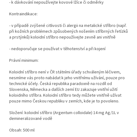
- k dávkování nepoužívejte kovové lžíce či odměrky
Kontraindikace:
- v případě zvýšené citlivosti či alergii na metalické stříbro (např.
při kožních problémech způsobených nošením stříbrných řetízků
a prstýnků) koloidní stříbro nepoužívejte zevně ani vnitřně
- nedoporučuje se používat v těhotenství a při kojení
Právní minimum:
Koloidní stříbro není v ČR státními úřady schváleným léčivem,
nesmíme vás proto nabádat k jeho vnitřnímu užívání, pouze pro
technické účely. Česká republika paradoxně na rozdíl od
Slovenska, Německa a dalších zemí EU zakazuje vnitřní užití
koloidního stříbra. Koloidní stříbro tedy můžete vnitřně užívat
pouze mimo Českou republiku v zemích, kde je to povoleno.
Složení: koloidní stříbro (Argentum colloidale) 14 mg Ag/1L v
demineralizované vodě
Obsah: 500 ml