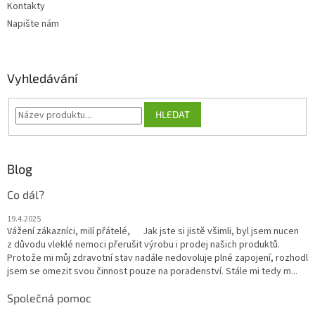
Kontakty
Napište nám
Vyhledávání
HLEDAT
Blog
Co dál?
19.4.2025
Vážení zákazníci, milí přátelé, Jak jste si jistě všimli, byl jsem nucen
z důvodu vleklé nemoci přerušit výrobu i prodej našich produktů.
Protože mi můj zdravotní stav nadále nedovoluje plné zapojení, rozhodl
jsem se omezit svou činnost pouze na poradenství. Stále mi tedy m...
Společná pomoc