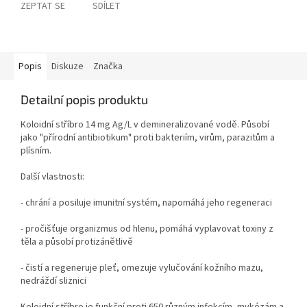
ZEPTAT SE
SDÍLET
Popis
Diskuze
Značka
Detailní popis produktu
Koloidní stříbro 14 mg Ag/L v demineralizované vodě. Působí
jako "přírodní antibiotikum" proti bakteriím, virům, parazitům a
plísním.
Další vlastnosti:
- chrání a posiluje imunitní systém, napomáhá jeho regeneraci
- pročišťuje organizmus od hlenu, pomáhá vyplavovat toxiny z
těla a působí protizánětlivě
- čistí a regeneruje pleť, omezuje vylučování kožního mazu,
nedráždí sliznici