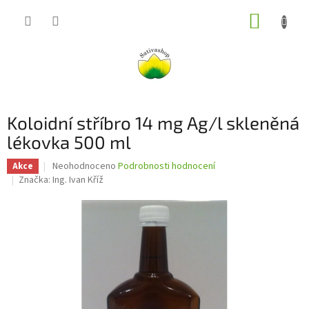
Přejít
NÁKUP
na
obsah
KOŠÍK
Koloidní stříbro 14 mg Ag/l skleněná
lékovka 500 ml
Průměrné
Neohodnoceno
Podrobnosti hodnocení
Akce
hodnocení
Značka:
Ing. Ivan Kříž
produktu
je
0,0
z
5
hvězdiček.