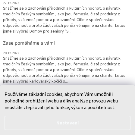
22.12.2023
Snažíme se o zachování přírodních a kulturních hodnot, o návrat k
tradičním českým symbolům, jako jsou řemesla, čisté produkty z
přírody, vzájemná pomoc a porozumění. Cítíme společenskou
odpovědnost a proto část vašich peněz věnujeme na charitu. Letos
jsme si vybrali Domov pro seniory "S...
Zase pomáháme s vámi
20.12.2022
Snažíme se o zachování přírodních a kulturních hodnot, o návrat k
tradičním českým symbolům, jako jsou řemesla, čisté produkty z
přírody, vzájemná pomoc a porozumění. Cítíme společenskou
odpovědnost a proto část vašich peněz věnujeme na charitu. Letos
jsme si vybrali karlovarský kočičí s...
Používáme základní cookies, abychom Vám umožnili
ARCHIV
pohodlné prohlížení webu a díky analýze provozu webu
neustále zlepšovali jeho funkce, výkon a použitelnost.
Vytvořil Shoptet
Nastavení
Dobrý den, v těchto vedrech doporučujeme jako způsob doručení