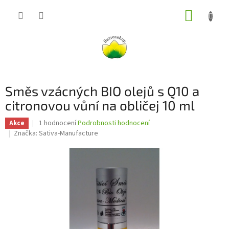
Přejít
NÁKUP
na
obsah
KOŠÍK
Směs vzácných BIO olejů s Q10 a
citronovou vůní na obličej 10 ml
Průměrné
1 hodnocení
Podrobnosti hodnocení
Akce
hodnocení
Značka:
Sativa-Manufacture
produktu
je
5,0
z
5
hvězdiček.