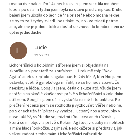
rovnou dve baleni. Po 14 dnech uzivani jsem se citila mnohem
lepe a po dalsim tydnu jsem byla na stavu pred chripkou. Druhe
baleni jsem ulozila do lednice "na priste". Nekdo mozna rekne,
ze by to za 3 tydny zvladl i bez tinktury, no - ve triceti patrne
ano, ale me je jednou tolik a dostat se znovu do kondice neni uz
uplne jednoduche.
Lucie
L
Hodnocení obchodu je 5 z 5 hvězdiček.
29.5.2023
Líchořeřišnici s koloidním stříbrem jsem si objednala na
zkoušku a v podstatě ze zoufalosti. Již rok mě trápí "Kok
Agáta" aneb streptokok agalactiae. Každý lékař, kterého jsem
oslovila, včetně gynekologa mi řekl, že se ho nedá zbavit, že
neexistuje léčba. Googlila jsem, četla diskuze atd. Všude jsem
narážela na skvělé zkušenosti právě s líchořeřišnicí a koloidním
stříbrem. Googlila jsem dál a vyskočila na mě tato tinktura. Po
přečtení recenzí jsem se rozhodla ji vyzkoušet. Věřte nebo ne,
po 5 dnech užívání příznaky vymizeli, ucpaný nos a stroupky v
nose taktéž, světe div se, mizí mi i Rosacea aneb růžovka,
která se mi objevila právě s Kokem Agátou, vroubky na nehtech
a mám hladší pokožku. Zajímavé. Nedokážete si představit, jak
velkou radost z toho mám. Líchořeřišnici zařazuji do