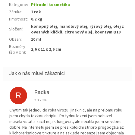
Kategorie
:
Přírodní kosmetika
Záruka
:
1 rok
Hmotnost
:
0.2 kg
konopný olej, mandlový olej, rýžový olej, olej z
Složení
:
ovesných klíčků, citronový olej, koenzym Q10
Obsah
:
10 ml
Rozměry
2,6 x 11 x 2,6 cm
(š x v x h)
:
Radka
R
Hodnocení obchodu je 5 z 5 hvězdiček.
2.3.2026
Chytim tak jednou do roka virozu, jinak nic, ale na prelomu roku
jsem chytla tezkou chripku. Po tydnu lezeni jsem bohuzel
musela vstat a zacit nejak fungovat, ale necitila jsem se vubec
dobre. Na internetu jsem se pres koloidni stribro progooglila az
k lichorerisnicove tinkture a na zaklade recenze jsem objednala