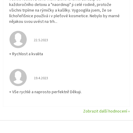
každoročního detoxu a "naordinuji" ji celé rodině, protože
všichni trpíme na rýmičky a kašílky. Vygooglila jsem, že se
líchořeřišnice používá i v pleťové kosmetice. Nebylo by marné
nějakou svou uvést na trh...
Hodnocení obchodu je 5 z 5 hvězdiček.
22.5.2023
+ Rychlost a kvalita
Hodnocení obchodu je 5 z 5 hvězdiček.
19.4.2023
+ Vše rychlé a naprosto perfektní! Děkuji.
Zobrazit další hodnocení
Z
á