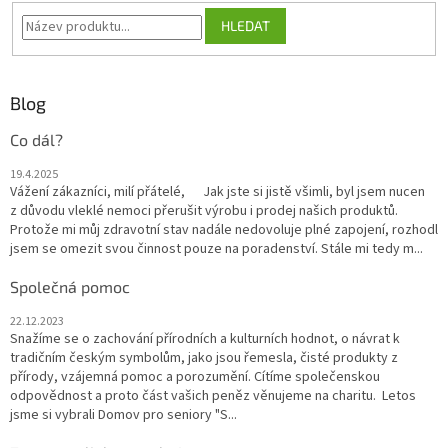
HLEDAT
Blog
Co dál?
19.4.2025
Vážení zákazníci, milí přátelé, Jak jste si jistě všimli, byl jsem nucen
z důvodu vleklé nemoci přerušit výrobu i prodej našich produktů.
Protože mi můj zdravotní stav nadále nedovoluje plné zapojení, rozhodl
jsem se omezit svou činnost pouze na poradenství. Stále mi tedy m...
Společná pomoc
22.12.2023
Snažíme se o zachování přírodních a kulturních hodnot, o návrat k
tradičním českým symbolům, jako jsou řemesla, čisté produkty z
přírody, vzájemná pomoc a porozumění. Cítíme společenskou
odpovědnost a proto část vašich peněz věnujeme na charitu. Letos
jsme si vybrali Domov pro seniory "S...