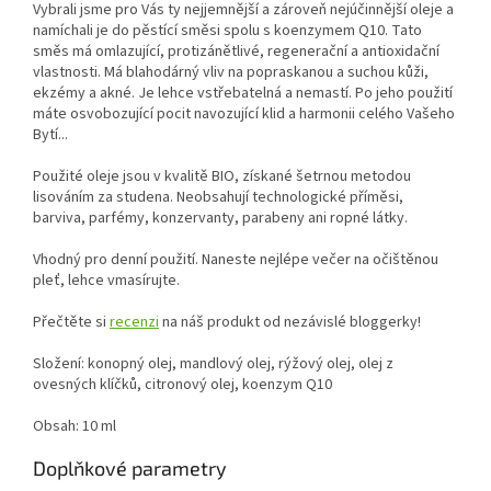
Vybrali jsme pro Vás ty nejjemnější a zároveň nejúčinnější oleje a
namíchali je do pěstící směsi spolu s koenzymem Q10. Tato
směs má omlazující, protizánětlivé, regenerační a antioxidační
vlastnosti. Má blahodárný vliv na popraskanou a suchou kůži,
ekzémy a akné. Je lehce vstřebatelná a nemastí. Po jeho použití
máte osvobozující pocit navozující klid a harmonii celého Vašeho
Bytí...
Použité oleje jsou v kvalitě BIO, získané šetrnou metodou
lisováním za studena. Neobsahují technologické příměsi,
barviva, parfémy, konzervanty, parabeny ani ropné látky.
Vhodný pro denní použití. Naneste nejlépe večer na očištěnou
pleť, lehce vmasírujte.
Přečtěte si
recenzi
na náš produkt od nezávislé bloggerky!
Složení: konopný olej, mandlový olej, rýžový olej, olej z
ovesných klíčků, citronový olej, koenzym Q10
Obsah: 10 ml
Doplňkové parametry