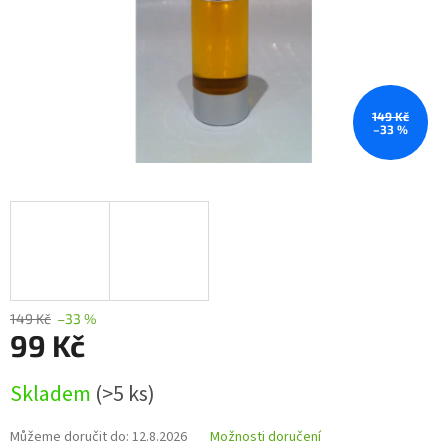
149 Kč
–33 %
149 Kč
–33 %
99 Kč
Měrná
Skladem
(>5 ks)
cena:
Můžeme doručit do:
12.8.2026
Možnosti doručení