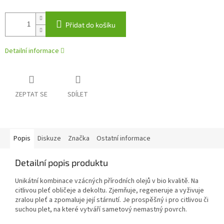
Přidat do košíku
Detailní informace
ZEPTAT SE
SDÍLET
Popis
Diskuze
Značka
Ostatní informace
Detailní popis produktu
Unikátní kombinace vzácných přírodních olejů v bio kvalitě. Na
citlivou pleť obličeje a dekoltu. Zjemňuje, regeneruje a vyživuje
zralou pleť a zpomaluje její stárnutí. Je prospěšný i pro citlivou či
suchou plet, na které vytváří sametový nemastný povrch.