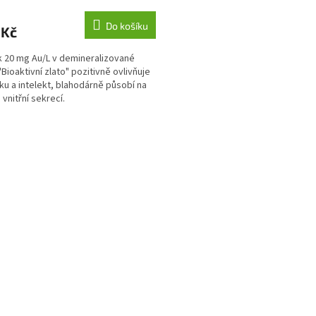
cení
ktu
Do košíku
 Kč
 20 mg Au/L v demineralizované
"Bioaktivní zlato" pozitivně ovlivňuje
ku a intelekt, blahodárně působí na
ček.
 vnitřní sekrecí.
O
v
l
á
d
a
c
í
p
r
v
k
y
v