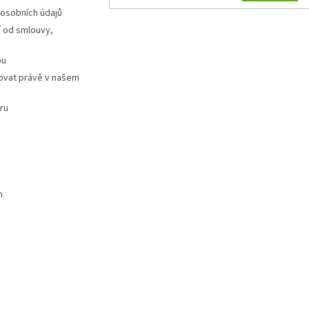
 osobních údajů
 od smlouvy,
pu
ovat právě v našem
ru
m