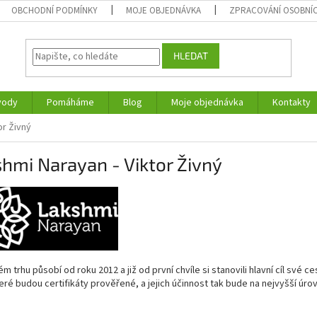
OBCHODNÍ PODMÍNKY
MOJE OBJEDNÁVKA
ZPRACOVÁNÍ OSOBNÍ
HLEDAT
vody
Pomáháme
Blog
Moje objednávka
Kontakty
or Živný
hmi Narayan - Viktor Živný
m trhu působí od roku 2012 a již od první chvíle si stanovili hlavní cíl své ce
eré budou certifikáty prověřené, a jejich účinnost tak bude na nejvyšší úrov