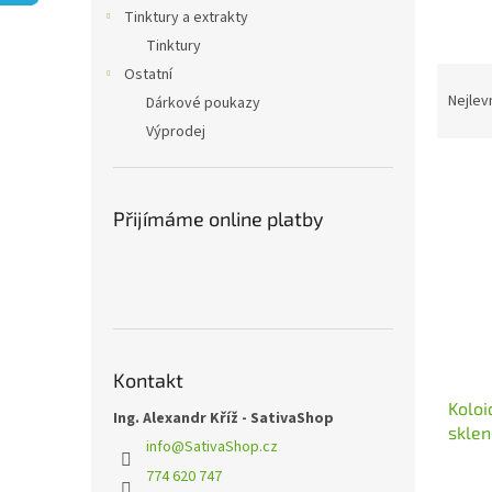
n
Tinktury a extrakty
e
Tinktury
l
Ř
Ostatní
a
Nejlev
Dárkové poukazy
z
Výprodej
e
V
n
ý
í
p
p
Přijímáme online platby
i
r
s
o
p
d
r
u
o
k
d
t
Kontakt
u
ů
Koloi
k
Ing. Alexandr Kříž - SativaShop
sklen
t
info
@
SativaShop.cz
ů
774 620 747
Průmě