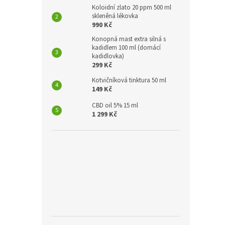
Koloidní zlato 20 ppm 500 ml
skleněná lékovka
990 Kč
Konopná mast extra silná s
kadidlem 100 ml (domácí
kadidlovka)
299 Kč
Kotvičníková tinktura 50 ml
149 Kč
CBD oil 5% 15 ml
1 299 Kč