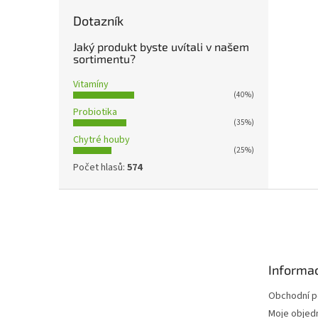
Dotazník
Jaký produkt byste uvítali v našem
sortimentu?
Vitamíny
(40%)
Probiotika
(35%)
Chytré houby
(25%)
Počet hlasů:
574
Z
á
p
a
t
Informac
í
Obchodní 
Moje objed