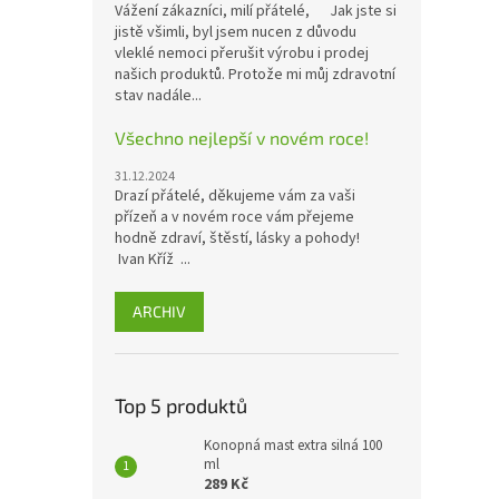
Vážení zákazníci, milí přátelé, Jak jste si
jistě všimli, byl jsem nucen z důvodu
vleklé nemoci přerušit výrobu i prodej
našich produktů. Protože mi můj zdravotní
stav nadále...
Všechno nejlepší v novém roce!
31.12.2024
Drazí přátelé, děkujeme vám za vaši
přízeň a v novém roce vám přejeme
hodně zdraví, štěstí, lásky a pohody!
Ivan Kříž ...
ARCHIV
Top 5 produktů
Konopná mast extra silná 100
ml
289 Kč