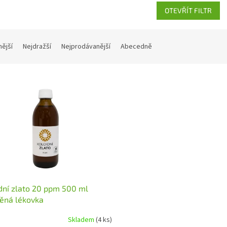
OTEVŘÍT FILTR
nější
Nejdražší
Nejprodávanější
Abecedně
dní zlato 20 ppm 500 ml
ěná lékovka
Skladem
(4 ks)
rné