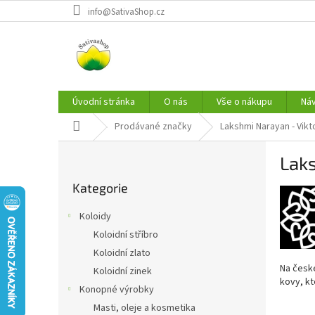
Přejít
info@SativaShop.cz
na
obsah
Úvodní stránka
O nás
Vše o nákupu
Ná
Domů
Prodávané značky
Lakshmi Narayan - Vikt
P
Laks
o
Přeskočit
s
Kategorie
kategorie
t
r
Koloidy
a
Koloidní stříbro
n
Koloidní zlato
n
Na české
í
Koloidní zinek
kovy, kt
p
Konopné výrobky
a
Masti, oleje a kosmetika