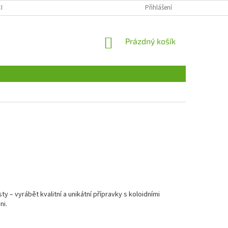
CH ÚDAJŮ
ODSTOUPENÍ OD SMLOUVY, REKLAMACE
Přihlášení
VŠE O NÁKUPU
NÁKUPNÍ
Prázdný košík
KOŠÍK
sty – vyrábět kvalitní a unikátní přípravky s koloidními
ni.