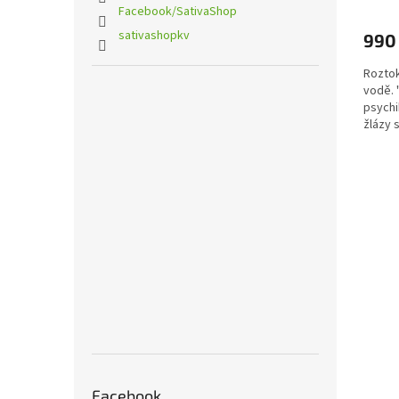
hodno
Facebook/SativaShop
produ
sativashopkv
990
je
5,0
Roztok
z
vodě. 
5
psychi
hvězdi
žlázy s
Facebook