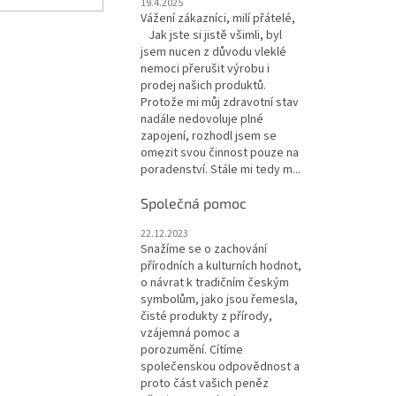
19.4.2025
Vážení zákazníci, milí přátelé,
Jak jste si jistě všimli, byl
jsem nucen z důvodu vleklé
nemoci přerušit výrobu i
prodej našich produktů.
Protože mi můj zdravotní stav
nadále nedovoluje plné
zapojení, rozhodl jsem se
omezit svou činnost pouze na
poradenství. Stále mi tedy m...
Společná pomoc
22.12.2023
Snažíme se o zachování
přírodních a kulturních hodnot,
o návrat k tradičním českým
symbolům, jako jsou řemesla,
čisté produkty z přírody,
vzájemná pomoc a
porozumění. Cítíme
společenskou odpovědnost a
proto část vašich peněz